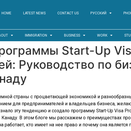
HOME
LATEST NEWS
CONTACT US
РУССКИЙ
PHO
BOUT
IMMIGRATION
BUSINESS
WORK
STU
ограммы Start-Up Vis
й: Руководство по би
наду
мной страны с процветающей экономикой и разнообразны
ением для предпринимателей и владельцев бизнеса, жела
нало эту тенденцию и создало программу Start-Up Visa P
 Канаду. В этом блоге мы расскажем о преимуществах прог
на работает, кто имеет на нее право и почему она являетс