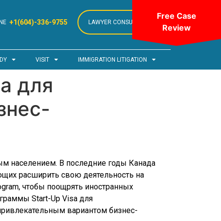
Free Case
+1(604)-336-9755
NE
LAWYER CONSULTATION
Review
DY
VISIT
IMMIGRATION LITIGATION
a для
знес-
м населением. В последние годы Канада
ющих расширить свою деятельность на
rogram, чтобы поощрять иностранных
раммы Start-Up Visa для
я привлекательным вариантом бизнес-