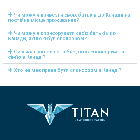
Чи можу я привезти своїх батьків до Канади на
постійне місце проживання?
Чи можу я спонсорувати своїх батьків до
Канади, якщо я був спонсором?
Скільки грошей потрібно, щоб спонсорувати
сім'ю в Канаді?
Хто не має права бути спонсором в Канаді?