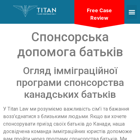
Free Case
Review
Спонсорська
допомога батьків
Огляд імміграційної
програми спонсорства
канадських батьків
У Titan Law ми розуміємо важливість сім’ї та бажання
возз’єднатися з близькими людьми. Якщо ви хочете
спонсорувати приїзд своїх батьків до Канади, наша
досвідчена команда імміграційних юристів допоможе
вам пройти через програму спонсорства батьків. Ми