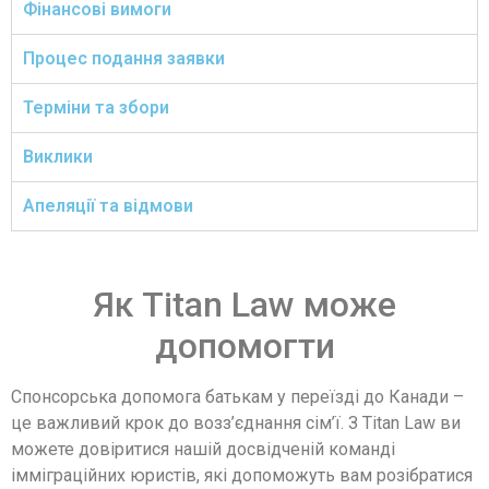
Фінансові вимоги
Процес подання заявки
Терміни та збори
Виклики
Потрібна допомога наших
Апеляції та відмови
юристів?
Як Titan Law може
Замовте безкоштовну консультацію
допомогти
Спонсорська допомога батькам у переїзді до Канади –
це важливий крок до возз’єднання сім’ї. З Titan Law ви
можете довіритися нашій досвідченій команді
імміграційних юристів, які допоможуть вам розібратися