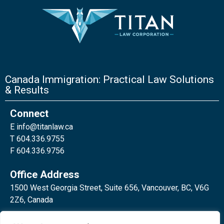
Canada Immigration: Practical Law Solutions
& Results
Connect
E
info@titanlaw.ca
T 604.336.9755
F 604.336.9756
Office Address
1500 West Georgia Street, Suite 656, Vancouver, BC, V6G
2Z6, Canada
2 Bloor Street West, Suite 762,