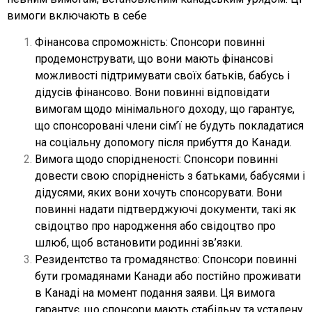
вимоги включають в себе
Фінансова спроможність: Спонсори повинні
продемонструвати, що вони мають фінансові
можливості підтримувати своїх батьків, бабусь і
дідусів фінансово. Вони повинні відповідати
вимогам щодо мінімального доходу, що гарантує,
що спонсоровані члени сім’ї не будуть покладатися
на соціальну допомогу після прибуття до Канади.
Вимога щодо спорідненості: Спонсори повинні
довести свою спорідненість з батьками, бабусями і
дідусями, яких вони хочуть спонсорувати. Вони
повинні надати підтверджуючі документи, такі як
свідоцтво про народження або свідоцтво про
шлюб, щоб встановити родинні зв’язки.
Резидентство та громадянство: Спонсори повинні
бути громадянами Канади або постійно проживати
в Канаді на момент подання заяви. Ця вимога
гарантує, що спонсори мають стабільну та усталену