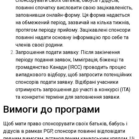
спонсорувати своїх батьків, бабусь і дідусів,
повинні спочатку висловити свою зацікавленість,
заповнивши онлайн-форму. Ця форма надається
на обмежений період, зазвичай на кілька тижнів,
протягом періоду прийому. Зацікавлені спонсори
повинні надати основну інформацію про себе та
членів своєї родини.
Запрошення подати заявку: Після закінчення
періоду подання заявок, Імміграція, біженці та
громадянство Канади (IRCC) проводить процес
випадкового відбору, щоб запросити потенційних
спонсорів подати заявку. Відібрані учасники
отримують запрошення до участі в конкурсі (ITA)
та конкретні терміни для заповнення заявки.
Вимоги до програми
Щоб мати право спонсорувати своїх батьків, бабусь і
дідусів в рамках PGP, спонсори повинні відповідати
певним вимогам, встановленим канадським урядом. Ці