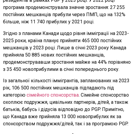
резидентів в рамках PGP у 2023 році. У 2022 році
програма продемонструвала значне зростання: 27 255
постійних мешканців прибули через ПМП, що на 132%
більше, ніж 11 740 прибулих у 2021 році.
Згідно з планами Канади щодо рівня імміграції на 2023-
2025 роки, країна планує прийняти 465 000 постійних
мешканців у 2023 році. Лише в січні 2023 року Канада
прийняла 50 885 нових постійних мешканців,
продемонструвавши зростання майже на 44% порівняно
з 35 450 новоприбулими в січні попереднього року.
Із загальної кількості іммігрантів, запланованих на 2023
рік, 106 500 постійних мешканців підпадають під
категорію
сімейного спонсорства
. Сімейне спонсорство
охоплює подружжя, цивільних партнерів, дітей, а також
батьків, бабусь і дідусів відповідно до PGP. Примітно,
що Канада вже прийняла 13 000 новоприбулих як за
спонсорством подружжя/дітей, так і за програмою PGP.