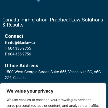
Canada Immigration: Practical Law Solutions
& Results
Connect
E
info@titanlaw.ca
T 604.336.9755
F 604.336.9756
Office Address
1500 West Georgia Street, Suite 656, Vancouver, BC, V6G
2Z6, Canada
2 Bloor Street West, Suite 762,
We value your privacy
Toronto, ON, M4W 3E2, Canada
We use cookies to enhance your browsing experience,
serve personalized ads or content, and analyze our traffic.