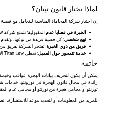
لماذا تختار قانون تيتان؟
إن اختيار شركة المحاماة المناسبة للتعامل مع قضية تحريف 
الخبرة في قضايا عدم
المقبولية: تتمتع شركة Titan Law بسجل حافل في التعامل بنجاح مع قضايا عدم المقبولية، بما في ذلك تلك التي تنطوي على تحريف في التمثيل.
نهج شخصي
: كل قضية فريدة من نوعها، وتقدم Titan Law نهجًا شخصيًا لضمان تحقيق أفضل نتيجة ممكنة.
فريق من ذوي الخبرة
: تفتخر الشركة بفريق من
خدمة تتمحور حول العميل
: تعطي Titan Law الأولوية لإرضاء العميل، حيث تقدم اتصالات واضحة وتحديثات منتظمة طوال فترة قضيتك.
خاتمة
رائدة في مجال قانون الهجرة في تورونتو، خدمات ش
تورنتو أو محامي هجرة من تورنتو أو محامي عدم المقبولية، أو مشورة خبير 
للمزيد من المعلومات أو لتحديد موعد للاستشارة، اتصل ب Titan Law اليوم واتخذ الخطوة الأولى نحو حل مشكلاتك المتع