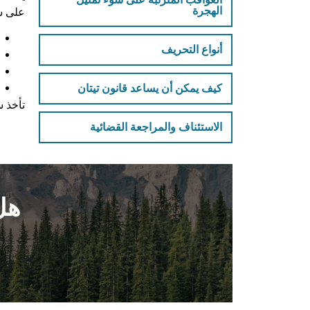
الهجرة
على سب
أنواع التحريف
كيف يمكن أن يساعد قانون تيتان
تأخذ س
الاستئناف والمراجعة القضائية
هل