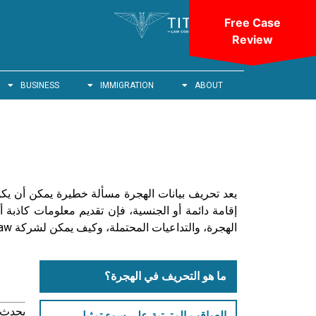
Free Case
Review
BUSINESS
IMMIGRATION
ABOUT
يعد تحريف بيانات الهجرة مسألة خطيرة يمكن أن يكو
إقامة دائمة أو الجنسية، فإن تقديم معلومات كاذبة
الهجرة، والتداعيات المحتملة، وكيف يمكن لشركة Titan Law، وهي شركة رائدة في مجال قانون الهجرة في تورنتو، مساعدتك في التعامل مع هذه القضايا المعقدة.
ما هو التحريف في الهجرة؟
يحدث ا
العواقب المترتبة على سوء تمثيل