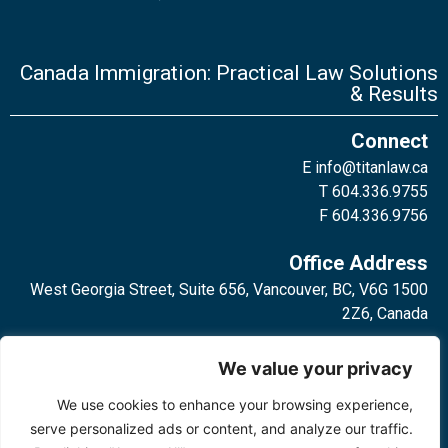
Canada Immigration: Practical Law Solutions
& Results
Connect
E
info@titanlaw.ca
T 604.336.9755
F 604.336.9756
Office Address
1500 West Georgia Street, Suite 656, Vancouver, BC, V6G
2Z6, Canada
2 Bloor Street West, Suite 762,
We value your privacy
Toronto, ON, M4W 3E2, Canada
We use cookies to enhance your browsing experience,
serve personalized ads or content, and analyze our traffic.