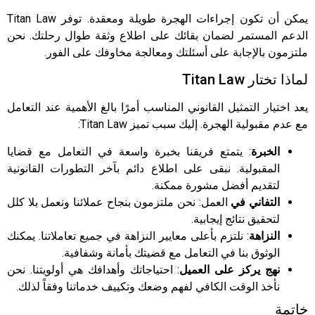
يمكن أن تكون إجراءات الهجرة طويلة ومعقدة. توفر Titan Law
الدعم المستمر لضمان بقائك على اطلاع وثقة طوال رحلتك. نحن
ملتزمون بالإجابة على أسئلتك ومعالجة مخاوفك على الفور.
لماذا تختار Titan Law
يعد اختيار التمثيل القانوني المناسب أمرًا بالغ الأهمية عند التعامل
مع عدم مقبولية الهجرة. إليك سبب تميز Titan Law:
الخبرة
: يتمتع فريقنا بخبرة واسعة في التعامل مع قضايا
المقبولية. نبقى على اطلاع دائم بآخر التطورات القانونية
لتقديم أفضل مشورة ممكنة.
التفاني في
العمل: نحن ملتزمون بنجاح عملائنا ونعمل بلا كلل
لتحقيق نتائج إيجابية.
النزاهة
: نلتزم بأعلى معايير النزاهة في جميع تعاملاتنا. يمكنك
الوثوق بنا في التعامل مع قضيتك بأمانة وشفافية.
نهج يركز على العميل
: احتياجاتك وأهدافك هي أولويتنا. نحن
نأخذ الوقت الكافي لفهم وضعك وتكييف خدماتنا وفقاً لذلك.
خاتمة