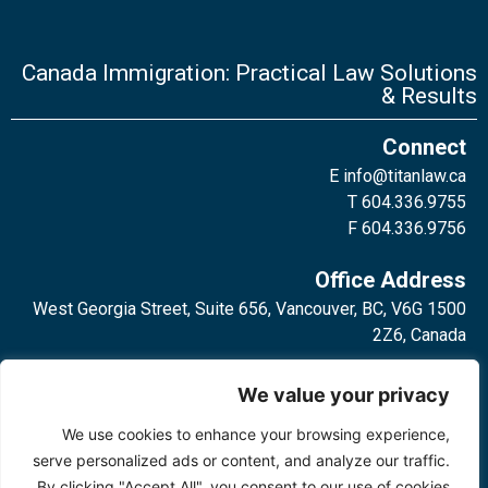
Canada Immigration: Practical Law Solutions
& Results
Connect
E
info@titanlaw.ca
T 604.336.9755
F 604.336.9756
Office Address
1500 West Georgia Street, Suite 656, Vancouver, BC, V6G
2Z6, Canada
2 Bloor Street West, Suite 762,
We value your privacy
Toronto, ON, M4W 3E2, Canada
We use cookies to enhance your browsing experience,
serve personalized ads or content, and analyze our traffic.
By clicking "Accept All", you consent to our use of cookies.