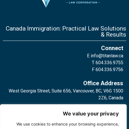
Canada Immigration: Practical Law Solutions
& Results
Connect
E
info@titanlaw.ca
T 604.336.9755
F 604.336.9756
Office Address
1500 West Georgia Street, Suite 656, Vancouver, BC, V6G
2Z6, Canada
2 Bloor Street West, Suite 762,
We value your privacy
Toronto, ON, M4W 3E2, Canada
We use cookies to enhance your browsing experience,