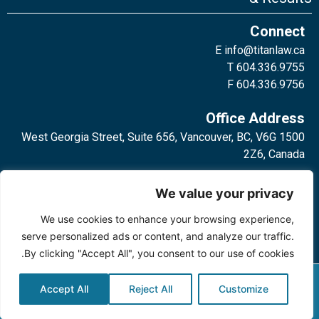
Connect
E
info@titanlaw.ca
T 604.336.9755
F 604.336.9756
Office Address
1500 West Georgia Street, Suite 656, Vancouver, BC, V6G
2Z6, Canada
2 Bloor Street West, Suite 762,
We value your privacy
Toronto, ON, M4W 3E2, Canada
We use cookies to enhance your browsing experience,
serve personalized ads or content, and analyze our traffic.
By clicking "Accept All", you consent to our use of cookies.
Privacy Policy
©2024 Titan Law Corp. All rights
Accept All
Reject All
Customize
reserved.