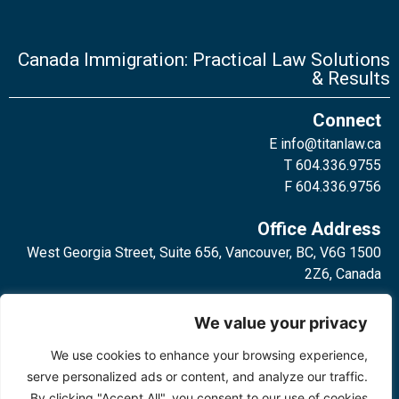
Canada Immigration: Practical Law Solutions
& Results
Connect
E
info@titanlaw.ca
T 604.336.9755
F 604.336.9756
Office Address
1500 West Georgia Street, Suite 656, Vancouver, BC, V6G
2Z6, Canada
2 Bloor Street West, Suite 762,
We value your privacy
Toronto, ON, M4W 3E2, Canada
We use cookies to enhance your browsing experience,
serve personalized ads or content, and analyze our traffic.
By clicking "Accept All", you consent to our use of cookies.