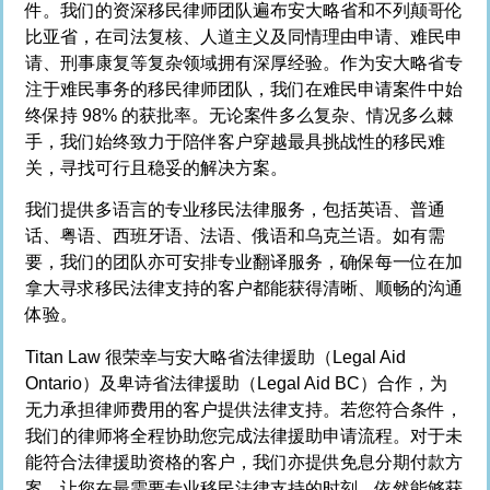
件。我们的资深移民律师团队遍布安大略省和不列颠哥伦
比亚省，在司法复核、人道主义及同情理由申请、难民申
请、刑事康复等复杂领域拥有深厚经验。作为安大略省专
注于难民事务的移民律师团队，我们在难民申请案件中始
终保持 98% 的获批率。无论案件多么复杂、情况多么棘
手，我们始终致力于陪伴客户穿越最具挑战性的移民难
关，寻找可行且稳妥的解决方案。
我们提供多语言的专业移民法律服务，包括英语、普通
话、粤语、西班牙语、法语、俄语和乌克兰语。如有需
要，我们的团队亦可安排专业翻译服务，确保每一位在加
拿大寻求移民法律支持的客户都能获得清晰、顺畅的沟通
体验。
Titan Law 很荣幸与安大略省法律援助（Legal Aid
Ontario）及卑诗省法律援助（Legal Aid BC）合作，为
无力承担律师费用的客户提供法律支持。若您符合条件，
我们的律师将全程协助您完成法律援助申请流程。对于未
能符合法律援助资格的客户，我们亦提供免息分期付款方
案，让您在最需要专业移民法律支持的时刻，依然能够获