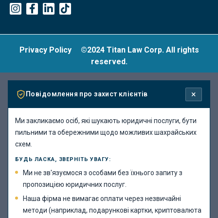
Privacy Policy
©2024 Titan Law Corp. All rights
reserved.
×
Повідомлення про захист клієнтів
Ми закликаємо осіб, які шукають юридичні послуги, бути
пильними та обережними щодо можливих шахрайських
схем.
БУДЬ ЛАСКА, ЗВЕРНІТЬ УВАГУ:
Ми не зв'язуємося з особами без їхнього запиту з
пропозицією юридичних послуг.
Наша фірма не вимагає оплати через незвичайні
методи (наприклад, подарункові картки, криптовалюта