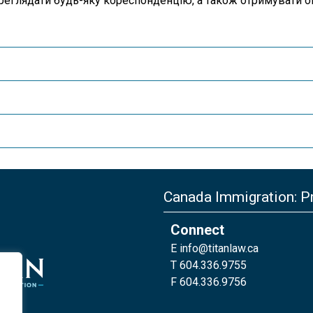
ереглядати будь-яку кореспонденцію, а також отримувати 
Canada Immigration: Pr
Connect
E
info@titanlaw.ca
T 604.336.9755
F 604.336.9756