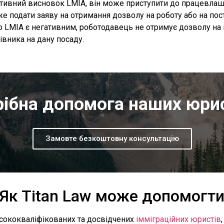
тивний висновок LMIA, він може приступити до працевлаш
е подати заяву на отримання дозволу на роботу або на пос
 LMIA є негативним, роботодавець не отримує дозволу на
івника на дану посаду.
ібна допомога наших юри
Замовте безкоштовну консультацію
Як Titan Law може допомогт
исококваліфікованих та досвідчених
імміграційних юристів