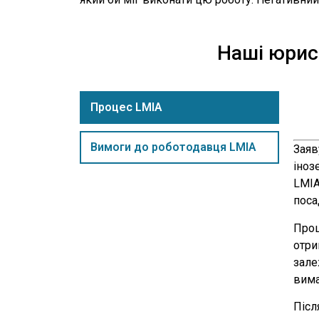
Наші юрист
Процес LMIA
Вимоги до роботодавця LMIA
Заяв
іноз
LMIA
поса
Проц
отри
зале
вима
Післ