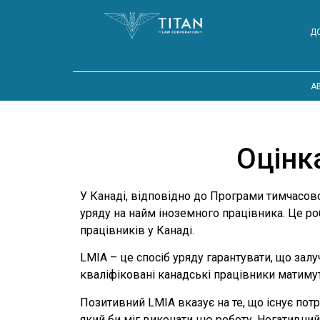
Д
A
Оцінк
У Канаді, відповідно до Програми тимчасов
уряду на найм іноземного працівника. Це ро
працівників у Канаді.
LMIA – це спосіб уряду гарантувати, що зал
кваліфіковані канадські працівники матимут
Позитивний LMIA вказує на те, що існує пот
який би міг виконати цю роботу. Негативний