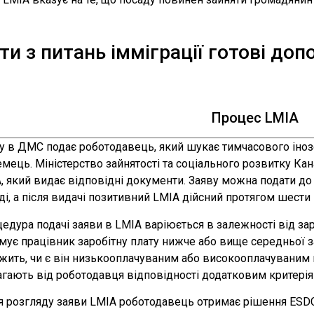
и з питань імміграції готові до
Процес LMIA
у в ДМС подає роботодавець, який шукає тимчасового інозе
емець. Міністерство зайнятості та соціального розвитку Ка
, який видає відповідні документи. Заяву можна подати до 
ді, а після видачі позитивний LMIA дійсний протягом шести м
едура подачі заяви в LMIA варіюється в залежності від заро
мує працівник заробітну плату нижче або вище середньої зар
жить, чи є він низькооплачуваним або високооплачуваним
гають від роботодавця відповідності додатковим критеріям
я розгляду заяви LMIA роботодавець отримає рішення ESD