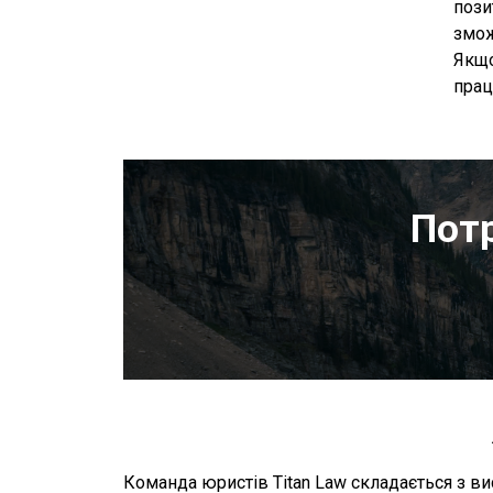
пози
змож
Якщо
прац
Потр
Команда юристів Titan Law складається з в