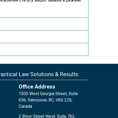
оновлення статусу вашої заявки в режимі
actical Law Solutions & Results
Office Address
1500 West Georgia Street, Suite
656, Vancouver, BC, V6G 2Z6,
Canada
2 Bloor Street West, Suite 762,