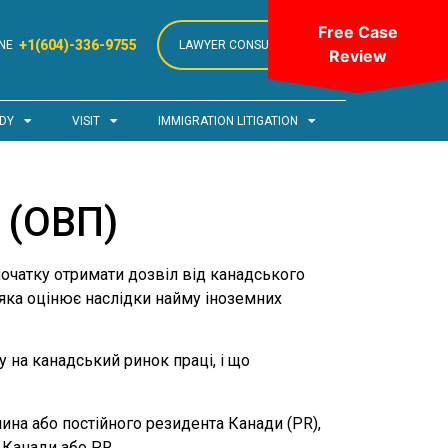
Free Case
+1(604)-336-9755
NE
LAWYER CONSULTATION
Review
DY
VISIT
IMMIGRATION LITIGATION
 (ОВП)
початку отримати дозвіл від канадського
 яка оцінює наслідки найму іноземних
 на канадський ринок праці, і що
ина або постійного резидента Канади (PR),
 Канади або PR.