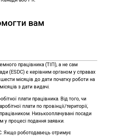
помогти вам
много працівника (ТІП), а не сам
нади (ESDC) є керівним органом у справах
шести місяців до дати початку роботи на
ісяців з дати видачі.
бітної плати працівника. Від того, чи
обітної плати по провінції/території,
 працівником. Низькооплачувані посади
 у процесі подання заявки.
C. Якщо роботодавець отримує