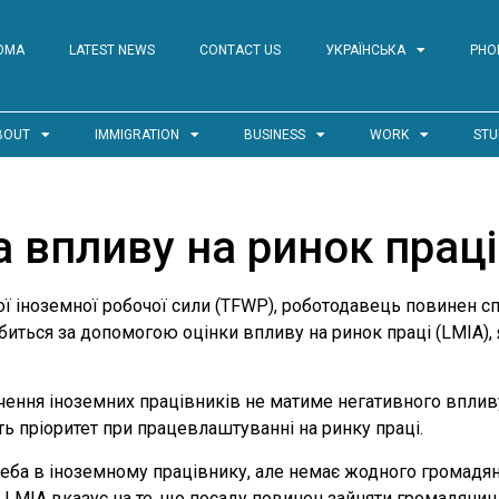
ОМА
LATEST NEWS
CONTACT US
УКРАЇНСЬКА
PHO
BOUT
IMMIGRATION
BUSINESS
WORK
STU
а впливу на ринок праці
ої іноземної робочої сили (TFWP), роботодавець повинен с
биться за допомогою оцінки впливу на ринок праці (LMIA),
учення іноземних працівників не матиме негативного впливу
ь пріоритет при працевлаштуванні на ринку праці.
реба в іноземному працівнику, але немає жодного громадян
 LMIA вказує на те, що посаду повинен зайняти громадянин