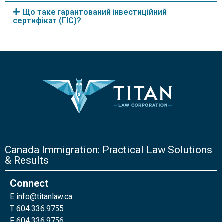
Що таке гарантований інвестиційний
сертифікат (ГІС)?
Canada Immigration: Practical Law Solutions
& Results
Connect
E
info@titanlaw.ca
T 604.336.9755
F 604.336.9756