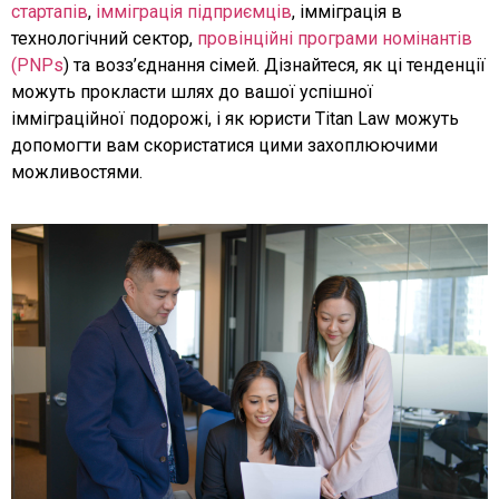
стартапів
,
імміграція підприємців
, імміграція в
технологічний сектор,
провінційні програми номінантів
(PNPs
) та возз’єднання сімей. Дізнайтеся, як ці тенденції
можуть прокласти шлях до вашої успішної
імміграційної подорожі, і як юристи Titan Law можуть
допомогти вам скористатися цими захоплюючими
можливостями.