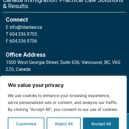
Canada Immigration: Practical Law Solutions
& Results
Connect
E
info@titanlaw.ca
T 604.336.9755
F 604.336.9756
Office Address
1500 West Georgia Street, Suite 656, Vancouver, BC, V6G
2Z6, Canada
2 Bloor Street West, Suite 762,
We value your privacy
Toronto, ON, M4W 3E2, Canada
We use cookies to enhance your browsing experience,
serve personalized ads or content, and analyze our traffic.
By clicking "Accept All", you consent to our use of cookies.
Privacy Policy
©2024 Titan Law Corp. All rights
Customize
Reject All
Accept All