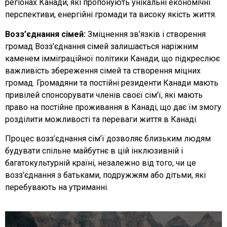
регіонах Канади, які пропонують унікальні економічні
перспективи, енергійні громади та високу якість життя.
Возз’єднання сімей:
Зміцнення зв’язків і створення
громад Возз’єднання сімей залишається наріжним
каменем імміграційної політики Канади, що підкреслює
важливість збереження сімей та створення міцних
громад. Громадяни та постійні резиденти Канади мають
привілей спонсорувати членів своєї сім’ї, які мають
право на постійне проживання в Канаді, що дає їм змогу
розділити можливості та переваги життя в Канаді.
Процес возз’єднання сім’ї дозволяє близьким людям
будувати спільне майбутнє в цій інклюзивній і
багатокультурній країні, незалежно від того, чи це
возз’єднання з батьками, подружжям або дітьми, які
перебувають на утриманні.