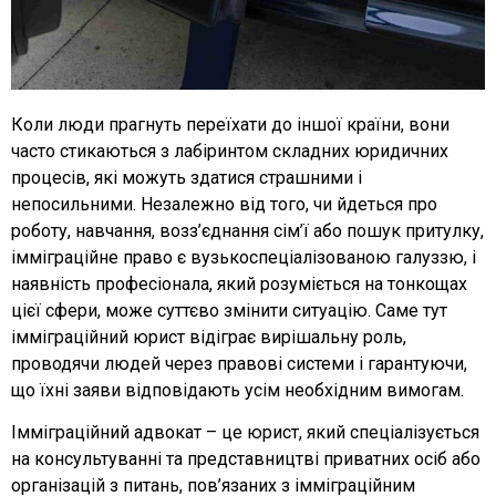
Коли люди прагнуть переїхати до іншої країни, вони
часто стикаються з лабіринтом складних юридичних
процесів, які можуть здатися страшними і
непосильними. Незалежно від того, чи йдеться про
роботу, навчання, возз’єднання сім’ї або пошук притулку,
імміграційне право є вузькоспеціалізованою галуззю, і
наявність професіонала, який розуміється на тонкощах
цієї сфери, може суттєво змінити ситуацію. Саме тут
імміграційний юрист відіграє вирішальну роль,
проводячи людей через правові системи і гарантуючи,
що їхні заяви відповідають усім необхідним вимогам.
Імміграційний адвокат – це юрист, який спеціалізується
на консультуванні та представництві приватних осіб або
організацій з питань, пов’язаних з імміграційним