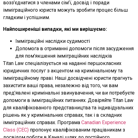
возз’єднатися з членами сім’ї, досвід і поради
імміграційного юриста можуть зробити процес більш
гладким і успішним.
Найпоширеніші випадки, які ми вирішуємо:
Імміграційні наслідки судимості
Допомога в отриманні допомоги після засудження
для пом’якшення імміграційних наслідків
Titan Law спеціалізується на наданні першокласних
юридичних послуг з акцентом на кримінальному та
імміграційному праві. Наші досвідчені юристи прагнуть
захистити ваші права, незалежно від того, чи вам
пред’явлені кримінальні звинувачення, чи ви потребуєте
допомоги в імміграційних питаннях. Довіряйте Titan Law
для кваліфікованого представництва та індивідуальних
рішень як у кримінальних справах, так і в складних
імміграційних справах. Програма
Canadian Experience
Class (CEC)
пропонує кваліфікованим працівникам з
досвідом роботи в Канаді шлях до постійного