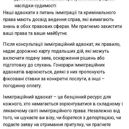
наслідки судимості
Наші адвокати з питань імміграції та кримінального
права мають досвід ведення справ, які вимагають
знань в обох правових сферах. Ми прагнемо захистити
ваші права та ваше майбутнє.
Після консультації імміграційний адвокат, як правило,
надає дорожню карту подальших дій, які можуть
включати подачу заяв, оскарження рішень або
підготовку до слухань. Гонорари імміграційних
адвокатів варіюються, деякі з них пропонують
фіксовані ставки за конкретні послуги, а інші –
погодинну оплату.
Імміграційний адвокат – це безцінний ресурс для
кожного, хто намагається зорієнтуватися в складному і
лякаючому світі імміграційного права. Незалежно від
того, чи шукаєте ви візу, чи боретеся з депортацією, чи
подаєте заяву на отримання притулку, чи прагнете