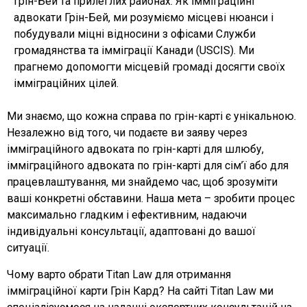
Грін-Бей та прилеглих районах. Як імміграційні
адвокати Грін-Бей, ми розуміємо місцеві нюанси і
побудували міцні відносини з офісами Служби
громадянства та імміграції Канади (USCIS). Ми
прагнемо допомогти місцевій громаді досягти своїх
імміграційних цілей.
Ми знаємо, що кожна справа по грін-карті є унікальною.
Незалежно від того, чи подаєте ви заяву через
імміграційного адвоката по грін-карті для шлюбу,
імміграційного адвоката по грін-карті для сім’ї або для
працевлаштування, ми знайдемо час, щоб зрозуміти
ваші конкретні обставини. Наша мета – зробити процес
максимально гладким і ефективним, надаючи
індивідуальні консультації, адаптовані до вашої
ситуації.
Чому варто обрати Titan Law для отримання
імміграційної карти Грін Кард? На сайті Titan Law ми