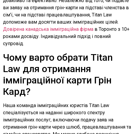
дбайливо та ефективно. Незалежно від того, чи подаєте
ви заяву на отримання грін-карти на підставі членства в
сім’ї, чи на підставі працевлаштування, Titan Law
допоможе вам досягти ваших імміграційних цілей.
Довірена канадська імміграційна фірма
в Торонто з 10+
роками досвіду. Індивідуальний підхід і повний
супровід.
Чому варто обрати Titan
Law для отримання
імміграційної карти Грін
Кард?
Наша команда імміграційних юристів Titan Law
спеціалізується на наданні широкого спектру
імміграційних послуг, включаючи подачу заяв на
отримання грін-карти через шлюб, працевлаштування та