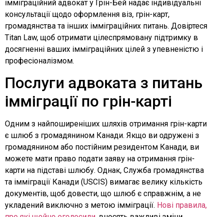
імміграційний адвокат у Грін-Бей надає індивідуальні
консультації щодо оформлення віз, грін-карт,
громадянства та інших імміграційних питань. Довіртеся
Titan Law, щоб отримати цілеспрямовану підтримку в
досягненні ваших імміграційних цілей з упевненістю і
професіоналізмом.
Послуги адвоката з питань
імміграції по грін-карті
Одним з найпоширеніших шляхів отримання грін-карти
є шлюб з громадянином Канади. Якщо ви одружені з
громадянином або постійним резидентом Канади, ви
можете мати право подати заяву на отримання грін-
карти на підставі шлюбу. Однак, Служба громадянства
та імміграції Канади (USCIS) вимагає велику кількість
документів, щоб довести, що шлюб є справжнім, а не
укладений виключно з метою імміграції.
Нові правила,
про які щойно оголосили
, вносять важливі зміни,