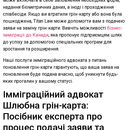
може включати в себе заповнення необхідних форм,
надання біометричних даних, а іноді і проходження
співбесіди. Якщо ви втратили грін-карту або вона була
пошкоджена, Titan Law може допомогти вам з подачею
заяви на заміну грін-карти. Вивчіть можливості
бізнес-
імміграції до Канади
, яка пропонує підприємцям шлях
до успіху за допомогою спеціальних програм для
зростання та розширення.
Наші послуги імміграційного адвоката з питань
поновлення грін-карти гарантують, що ваша заява на
поновлення буде подана вчасно, щоб уникнути будь-
яких прогалин у вашому статусі.
Імміграційний адвокат
Шлюбна грін-карта:
Посібник експерта про
процес подачі заяви та