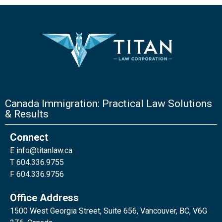
Canada Immigration: Practical Law Solutions
& Results
Connect
E
info@titanlaw.ca
T 604.336.9755
F 604.336.9756
Office Address
1500 West Georgia Street, Suite 656, Vancouver, BC, V6G