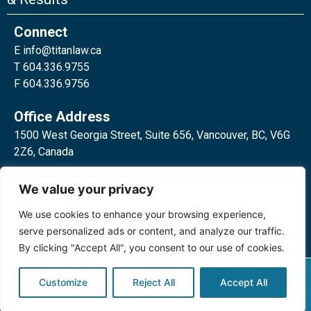
Connect
E
info@titanlaw.ca
T 604.336.9755
F 604.336.9756
Office Address
1500 West Georgia Street, Suite 656, Vancouver, BC, V6G
2Z6, Canada
2 Bloor Street West, Suite 762,
We value your privacy
Toronto, ON, M4W 3E2, Canada
We use cookies to enhance your browsing experience,
serve personalized ads or content, and analyze our traffic.
By clicking "Accept All", you consent to our use of cookies.
Privacy Policy
©2024 Titan Law Corp. All rights
Customize
Reject All
Accept All
reserved.