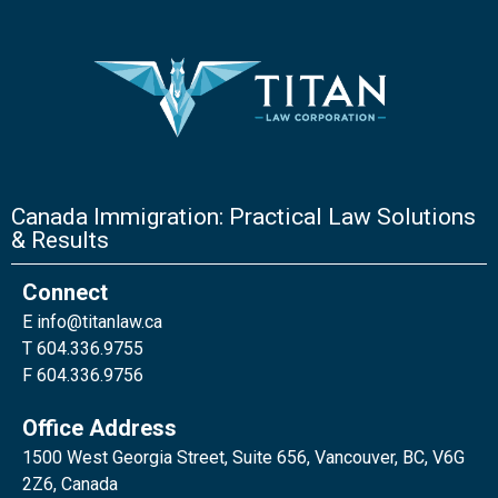
Canada Immigration: Practical Law Solutions
& Results
Connect
E
info@titanlaw.ca
T 604.336.9755
F 604.336.9756
Office Address
1500 West Georgia Street, Suite 656, Vancouver, BC, V6G
2Z6, Canada