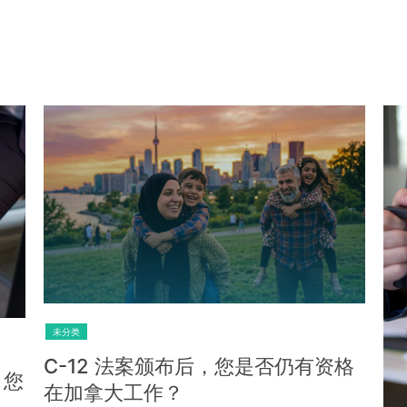
未
格
加