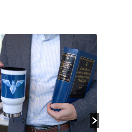
未分类
2026 
须知
分类
By admins
/ 17.
拿大推出新的 TR 到 PR 途径：为
加拿大的难民