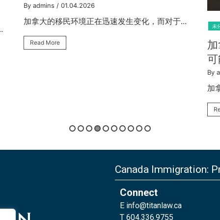
寻
3
.
未分类
By 
加拿大新难民法：数以千计的人现在
加
可能不符合资格 – 您是否受到影响？
R
By admins
/ 27.03.2026
加拿大的移民和庇护制度发生了重大转变。随...
Read More
Canada Immigration: Pr
Connect
E
info@titanlaw.ca
T 604.336.9755