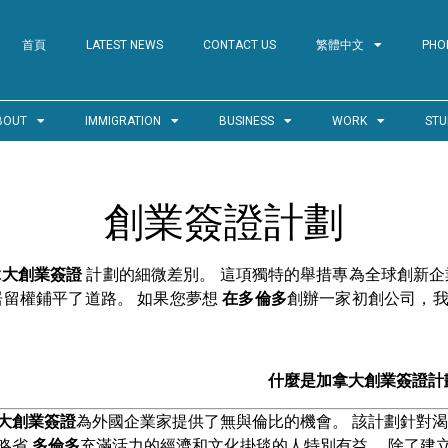
首頁
LATEST NEWS
CONTACT US
繁體中文
PHO
BOUT
IMMIGRATION
BUSINESS
WORK
STU
創業簽證計劃
拿大創業簽證
計劃的細微差別。 這項獨特的舉措專為全球創新
留權鋪平了道路。 如果您夢想
在多倫多
創辦一家初創公司，我們
什麼是加拿大創業簽證計
大創業簽證
為外國企業家提供了無與倫比的機會。 該計劃針對
略省
多倫多
充滿活力的經濟和文化掛毯的人特別有益。 除了建