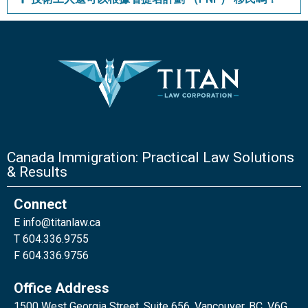
Canada Immigration: Practical Law Solutions
& Results
Connect
E
info@titanlaw.ca
T 604.336.9755
F 604.336.9756
Office Address
1500 West Georgia Street, Suite 656, Vancouver, BC, V6G