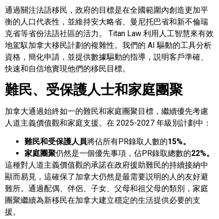
通過關注法語移民，政府的目標是在全國範圍內創造更加平
衡的人口代表性，並維持安大略省、曼尼托巴省和新不倫瑞
克省等省份法語社區的活力。 Titan Law 利用人工智慧來有效
地駕馭加拿大移民計劃的複雜性。我們的 AI 驅動的工具分析
資格，簡化申請，並提供數據驅動的指導，説明客戶準確、
快速和自信地實現他們的移民目標。
難民、受保護人士和家庭團聚
加拿大通過始終如一的難民和家庭團聚目標，繼續優先考慮
人道主義價值觀和家庭支援。在 2025-2027 年級別計劃中：
難民和受保護人員
將佔所有PR錄取人數的
15%。
家庭團聚
仍然是一個優先事項，佔PR錄取總數的
22%。
這種對人道主義價值觀的承諾在政府援助難民的持續接納中
顯而易見，這確保了加拿大仍然是最需要説明的人的友好避
難所。通過配偶、伴侶、子女、父母和祖父母的類別，家庭
團聚繼續為新移民在加拿大建立穩定的生活提供必要的支
援。