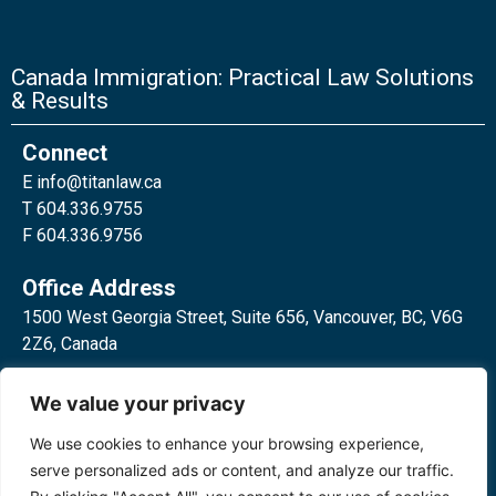
Canada Immigration: Practical Law Solutions
& Results
Connect
E
info@titanlaw.ca
T 604.336.9755
F 604.336.9756
Office Address
1500 West Georgia Street, Suite 656, Vancouver, BC, V6G
2Z6, Canada
2 Bloor Street West, Suite 762,
We value your privacy
Toronto, ON, M4W 3E2, Canada
We use cookies to enhance your browsing experience,
serve personalized ads or content, and analyze our traffic.