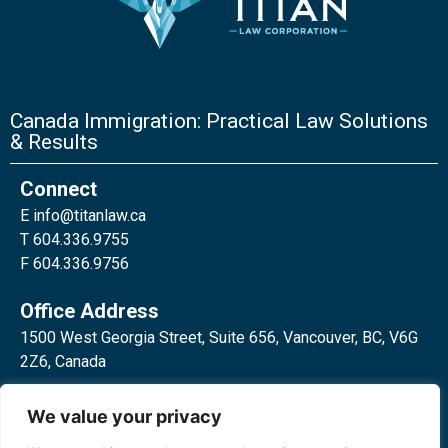
Canada Immigration: Practical Law Solutions
& Results
Connect
E
info@titanlaw.ca
T 604.336.9755
F 604.336.9756
Office Address
1500 West Georgia Street, Suite 656, Vancouver, BC, V6G
2Z6, Canada
2 Bloor Street West, Suite 762,
We value your privacy
Toronto, ON, M4W 3E2, Canada