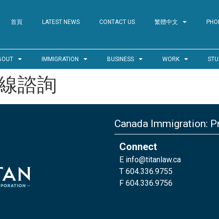
首頁
LATEST NEWS
CONTACT US
繁體中文
PHO
BOUT
IMMIGRATION
BUSINESS
WORK
STU
線諮詢
Canada Immigration: Pr
Connect
E
info@titanlaw.ca
T 604.336.9755
F 604.336.9756