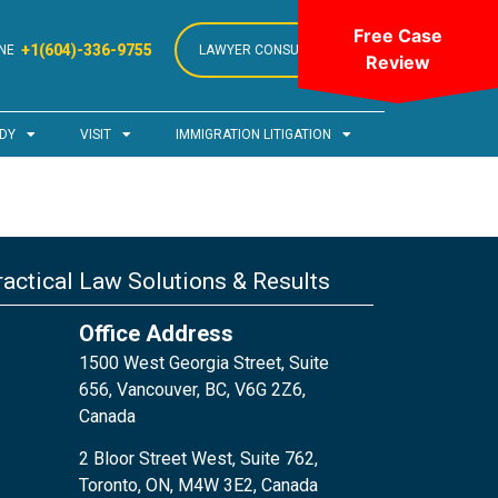
Free Case
+1(604)-336-9755
NE
LAWYER CONSULTATION
Review
DY
VISIT
IMMIGRATION LITIGATION
actical Law Solutions & Results
Office Address
1500 West Georgia Street, Suite
656, Vancouver, BC, V6G 2Z6,
Canada
2 Bloor Street West, Suite 762,
Toronto, ON, M4W 3E2, Canada