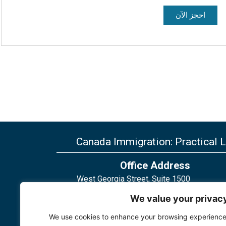
احجز الآن
Canada Immigration: Practical 
Office Address
1500 West Georgia Street, Suite
656, Vancouver, BC, V6G 2Z6,
We value your privac
Canada
We use cookies to enhance your browsing experience
2 Bloor Street West, Suite 762,