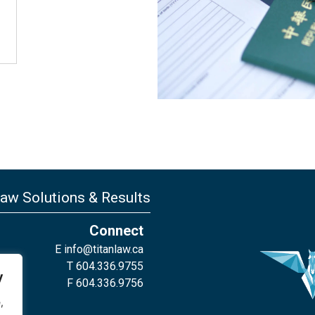
Law Solutions & Results
Connect
E
info@titanlaw.ca
T 604.336.9755
y
F 604.336.9756
,