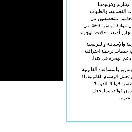
ي أونتاريو وكولومبيا
ت القضائية، والطلبات
نا محامين متخصصين في
قضايا اللاجئين في أونتاريو، نحن فخورون بالحفاظ على معدل موافقة بنسبة 98% في
تجاوز أصعب حالات الهجرة.
ية والإسبانية والفرنسية
تيب خدمات ترجمة احترافية
عم الهجرة في كندا.
ية في أونتاريو والمساعدة القانونية
تحمل الرسوم القانونية. إذا
سبة لأولئك الذين لا
دون فوائد، مما يجعل
خبرة.