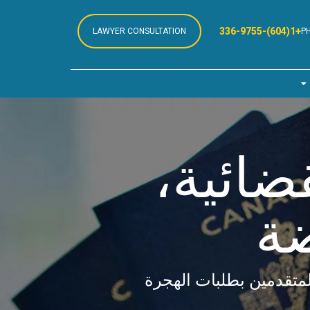
ت
+1(604)-336-9755
LAWYER CONSULTATION
P
ضائية،
ضة
لمتقدمين بطلبات الهجرة