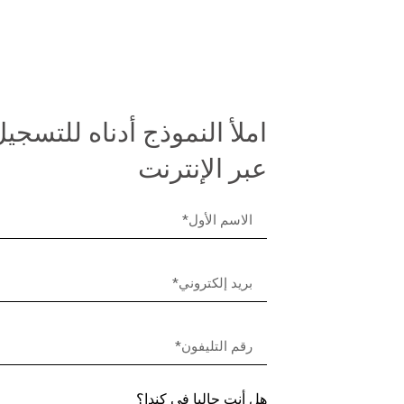
املأ النموذج أدناه للتسجي
عبر الإنترنت
هل أنت حاليا في كندا؟