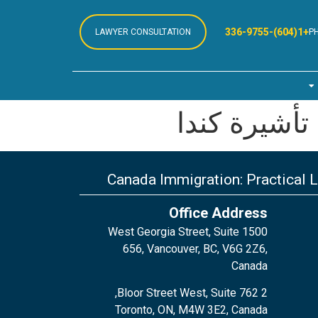
+1(604)-336-9755
LAWYER CONSULTATION
P
أشيرة كندا
Canada Immigration: Practical 
Office Address
1500 West Georgia Street, Suite
656, Vancouver, BC, V6G 2Z6,
Canada
2 Bloor Street West, Suite 762,
Toronto, ON, M4W 3E2, Canada