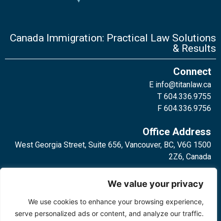
Canada Immigration: Practical Law Solutions
& Results
Connect
E
info@titanlaw.ca
T 604.336.9755
F 604.336.9756
Office Address
1500 West Georgia Street, Suite 656, Vancouver, BC, V6G
2Z6, Canada
2 Bloor Street West, Suite 762,
We value your privacy
Toronto, ON, M4W 3E2, Canada
We use cookies to enhance your browsing experience,
serve personalized ads or content, and analyze our traffic.