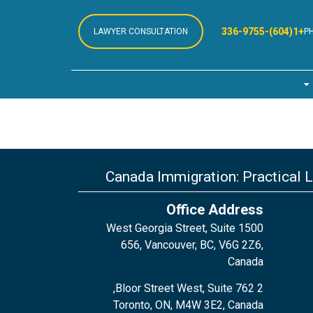
+1(604)-336-9755
LAWYER CONSULTATION
P
Canada Immigration: Practical 
Office Address
1500 West Georgia Street, Suite
656, Vancouver, BC, V6G 2Z6,
Canada
2 Bloor Street West, Suite 762,
Toronto, ON, M4W 3E2, Canada