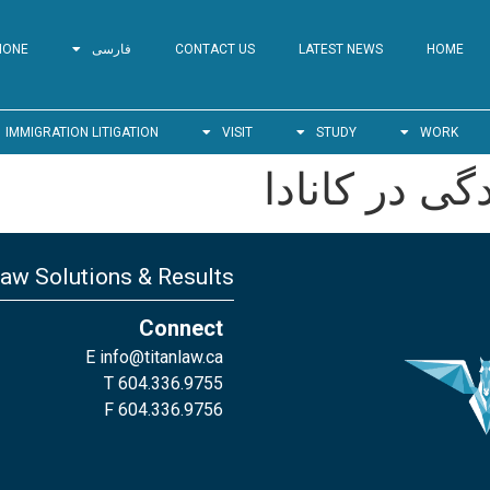
HOME
LATEST NEWS
CONTACT US
فارسی
HONE
IMMIGRATION LITIGATION
VISIT
STUDY
WORK
دگی در کانادا
Law Solutions & Results
Connect
E
info@titanlaw.ca
T 604.336.9755
F 604.336.9756