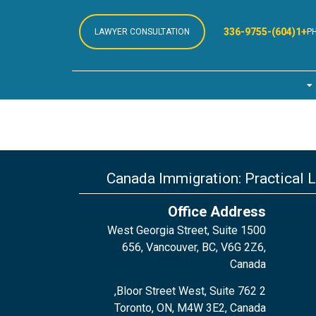
+1(604)-336-9755
LAWYER CONSULTATION
P
Canada Immigration: Practical 
Office Address
1500 West Georgia Street, Suite
656, Vancouver, BC, V6G 2Z6,
Canada
2 Bloor Street West, Suite 762,
Toronto, ON, M4W 3E2, Canada