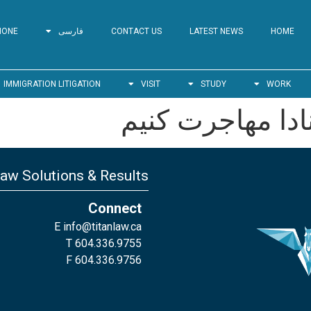
HOME
LATEST NEWS
CONTACT US
فارسی
HONE
IMMIGRATION LITIGATION
VISIT
STUDY
WORK
ادا مهاجرت کنیم
Law Solutions & Results
Connect
E
info@titanlaw.ca
T 604.336.9755
F 604.336.9756