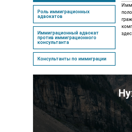
Имми
Роль иммиграционных
поло
адвокатов
граж
комп
Иммиграционный адвокат
здес
против иммиграционного
консультанта
Консультанты по иммиграции
Ну