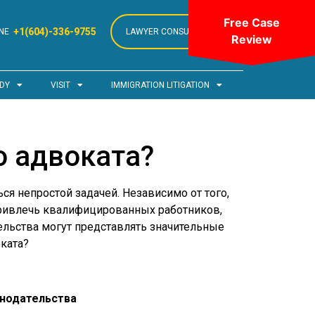
Free Case
+1(604)-336-9755
NE
LAWYER CONSULTATION
Review
DY
VISIT
IMMIGRATION LITIGATION
 адвоката?
я непростой задачей. Независимо от того,
привлечь квалифицированных работников,
ельства могут представлять значительные
оката?
нодательства