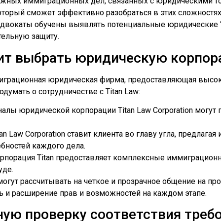
ожных иммиграционных дел, связанных с юридическими то
оторый сможет эффективно разобраться в этих сложностях
двокаты обучены выявлять потенциальные юридические “
тельную защиту.
ит выбрать юридическую корпор
 иммиграционная юридическая фирма, предоставляющая высо
думать о сотрудничестве с Titan Law:
налы юридической корпорации Titan Law Corporation могу
itan Law Corporation ставит клиента во главу угла, предла
бностей каждого дела.
орпорация Titan предоставляет комплексные иммиграцион
уде.
могут рассчитывать на четкое и прозрачное общение на п
ь и расширение прав и возможностей на каждом этапе.
ую проверку соответствия требо