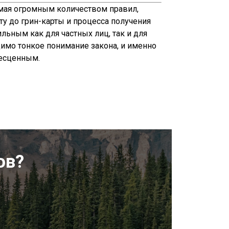
емая огромным количеством правил,
ту до грин-карты и процесса получения
ьным как для частных лиц, так и для
димо тонкое понимание закона, и именно
бесценным.
ов?