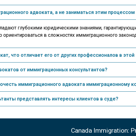
грационного адвоката, а не заниматься этим процессо
адают глубокими юридическими знаниями, гарантирующи
о ориентироваться в сложностях иммиграционного законод
ат, что отличает его от других профессионалов в этой
двокатов от иммиграционных консультантов?
дпочесть иммиграционного адвоката иммиграционному к
ьтанты представлять интересы клиентов в суде?
Canada Immigration: Pr