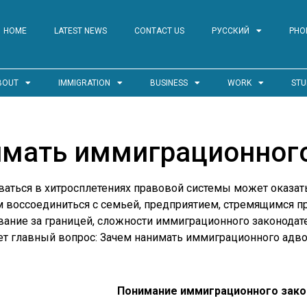
HOME
LATEST NEWS
CONTACT US
РУССКИЙ
PHO
BOUT
IMMIGRATION
BUSINESS
WORK
STU
имать иммиграционного
аться в хитросплетениях правовой системы может оказатьс
 воссоединиться с семьей, предприятием, стремящимся 
ание за границей, сложности иммиграционного законодат
ает главный вопрос: Зачем нанимать иммиграционного адв
Понимание иммиграционного зако