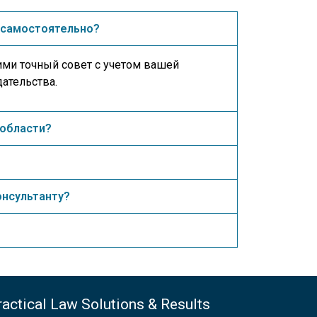
м самостоятельно?
ми точный совет с учетом вашей
ательства.
 области?
онсультанту?
actical Law Solutions & Results