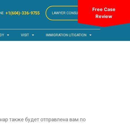
Free Case
+1(604)-336-9755
NE
LAWYER CONSULTATION
Review
DY
VISIT
IMMIGRATION LITIGATION
нар также будет отправлена вам по