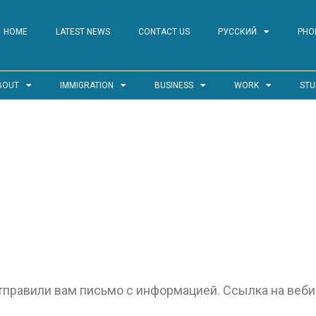
HOME
LATEST NEWS
CONTACT US
РУССКИЙ
PHO
BOUT
IMMIGRATION
BUSINESS
WORK
STU
тправили вам письмо с информацией. Ссылка на веби