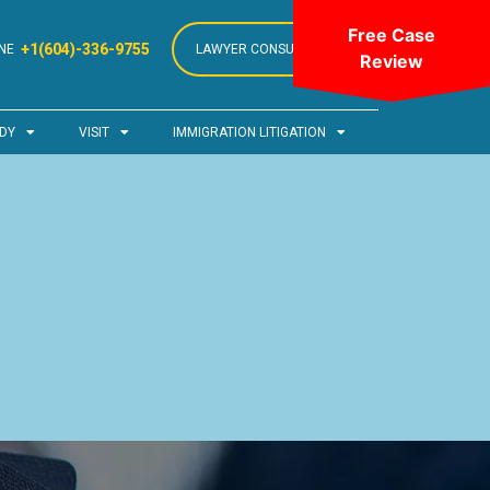
Free Case
+1(604)-336-9755
NE
LAWYER CONSULTATION
Review
DY
VISIT
IMMIGRATION LITIGATION