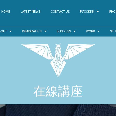
HOME
LATEST NEWS
CONTACT US
РУССКИЙ
PHO
BOUT
IMMIGRATION
BUSINESS
WORK
STU
在線講座