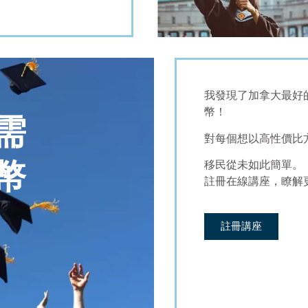
我發現了加拿大最好
幣！
需
對每個想以高性價比
幣
移民從未如此簡單。
註冊在線講座，瞭解
註冊講座