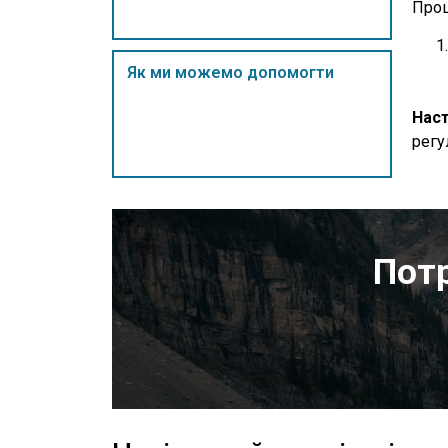
Проц
Як ми можемо допомогти
Наст
регу
Потр