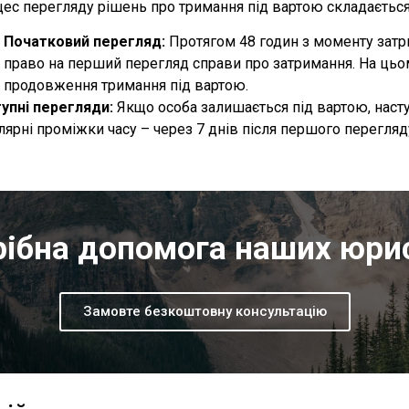
ес перегляду рішень про тримання під вартою складається 
Початковий перегляд:
Протягом 48 годин з моменту зат
право на перший перегляд справи про затримання. На цьому
продовження тримання під вартою.
упні перегляди:
Якщо особа залишається під вартою, наст
лярні проміжки часу – через 7 днів після першого перегляду
ібна допомога наших юри
Замовте безкоштовну консультацію