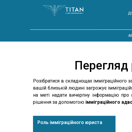
Д
A
Перегляд 
Розібратися в складнощах імміграційного з
вашій близькій людині загрожує імміграційн
на меті надати вичерпну інформацію про 
рішення за допомогою
імміграційного адв
Роль імміграційного юриста