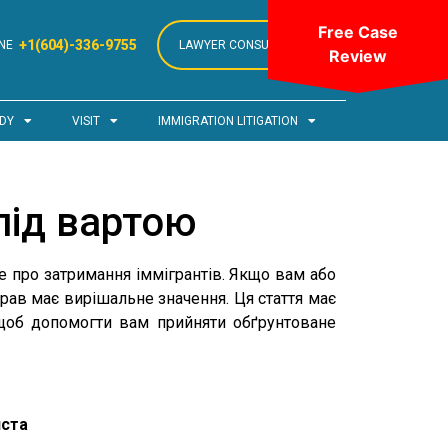
Free Case
+1(604)-336-9755
NE
LAWYER CONSULTATION
Review
DY
VISIT
IMMIGRATION LITIGATION
під вартою
е про затримання іммігрантів. Якщо вам або
прав має вирішальне значення. Ця стаття має
 щоб допомогти вам прийняти обґрунтоване
иста