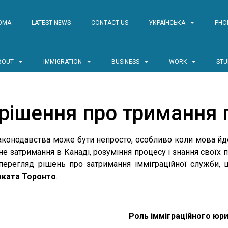
ОМА
LATEST NEWS
CONTACT US
УКРАЇНСЬКА
PHO
BOUT
IMMIGRATION
BUSINESS
WORK
STU
рішення про тримання 
аконодавства може бути непросто, особливо коли мова йд
е затримання в Канаді, розуміння процесу і знання своїх 
перегляд рішень про затримання імміграційної служби,
оката Торонто
.
Роль імміграційного юр