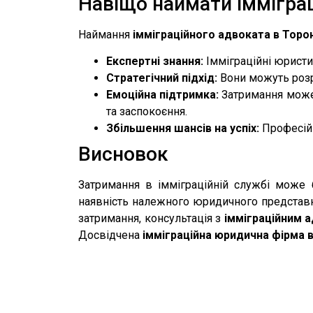
Навіщо наймати іммігра
Наймання
імміграційного адвоката в Торо
Експертні знання:
Імміграційні юристи
Стратегічний підхід:
Вони можуть розр
Емоційна підтримка:
Затримання може 
та заспокоєння.
Збільшення шансів на успіх:
Професійн
Висновок
Затримання в імміграційній службі може 
наявність належного юридичного представн
затримання, консультація з
імміграційним 
Досвідчена
імміграційна юридична фірма 