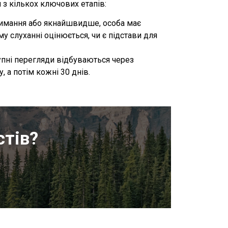
з кількох ключових етапів:
римання або якнайшвидше, особа має
 слуханні оцінюється, чи є підстави для
упні перегляди відбуваються через
, а потім кожні 30 днів.
стів?