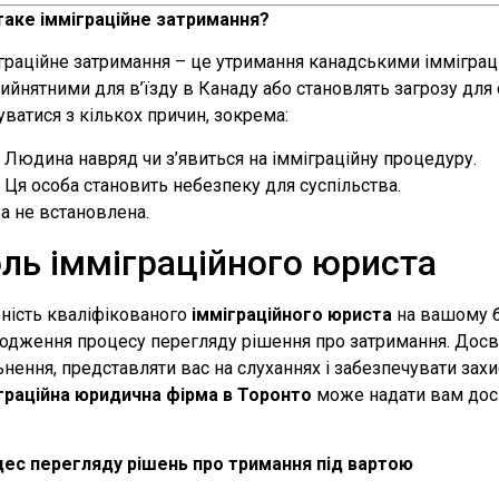
аке імміграційне затримання?
граційне затримання – це утримання канадськими імміграц
ийнятними для в’їзду в Канаду або становлять загрозу для
уватися з кількох причин, зокрема:
Людина навряд чи з’явиться на імміграційну процедуру.
Ця особа становить небезпеку для суспільства.
а не встановлена.
ль імміграційного юриста
ність кваліфікованого
імміграційного юриста
на вашому б
одження процесу перегляду рішення про затримання. Досв
ьнення, представляти вас на слуханнях і забезпечувати зах
граційна юридична фірма в Торонто
може надати вам досв
ес перегляду рішень про тримання під вартою