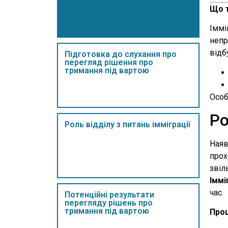
Що т
Іммі
непр
відб
Підготовка до слухання про
перегляд рішення про
тримання під вартою
Особ
Ро
Роль відділу з питань імміграції
Наяв
прох
звіл
Іммі
час.
Потенційні результати
перегляду рішень про
тримання під вартою
Проц