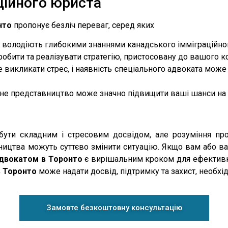
ційного юриста
нто
пропонує безліч переваг, серед яких
 володіють глибокими знаннями канадського імміграційно
обити та реалізувати стратегію, пристосовану до вашого к
викликати стрес, і наявність спеціального адвоката може
е представництво може значно підвищити ваші шанси на 
бути складним і стресовим досвідом, але розуміння пр
ицтва можуть суттєво змінити ситуацію. Якщо вам або ва
адвокатом в Торонто
є вирішальним кроком для ефективн
в Торонто
може надати досвід, підтримку та захист, необхі
Замовте безкоштовну консультацію