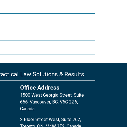
actical Law Solutions & Results
Office Address
1500 West Georgia Street, Suite
656, Vancouver, BC, V6G 2Z6,
Canada
2 Bloor Street West, Suite 762,
Toronto, ON, M4W 3E2, Canada