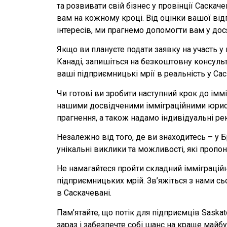
та розвивати свій бізнес у провінції Саскач
вам на кожному кроці. Від оцінки вашої ві
інтересів, ми прагнемо допомогти вам у дос
Якщо ви плануєте подати заявку на участь у
Канаді, запишіться на безкоштовну консуль
ваші підприємницькі мрії в реальність у Сас
Чи готові ви зробити наступний крок до ім
нашими досвідченими імміграційними юриста
прагнення, а також надамо індивідуальні р
Незалежно від того, де ви знаходитесь – у Б
унікальні виклики та можливості, які пропон
Не намагайтеся пройти складний імміграцій
підприємницьких мрій. Зв’яжіться з нами с
в Саскачевані.
Пам’ятайте, що потік для підприємців Saska
зараз і забезпечте собі шанс на краще майбу