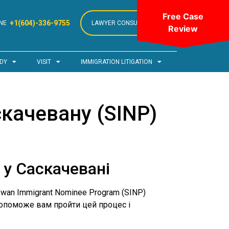
Free Case
+1(604)-336-9755
NE
LAWYER CONSULTATION
Review
DY
VISIT
IMMIGRATION LITIGATION
скачевану (SINP)
 у Саскачевані
wan Immigrant Nominee Program (SINP)
допоможе вам пройти цей процес і