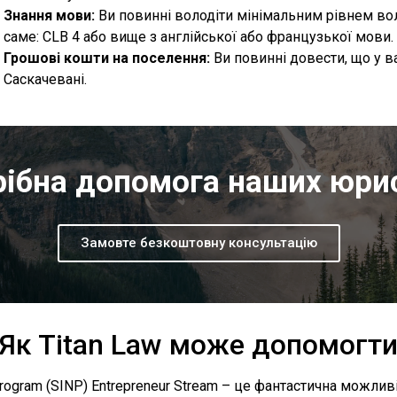
Знання мови:
Ви повинні володіти мінімальним рівнем вол
саме: CLB 4 або вище з англійської або французької мови.
Грошові кошти на поселення:
Ви повинні довести, що у в
Саскачевані.
ібна допомога наших юри
Замовте безкоштовну консультацію
Як Titan Law може допомогт
ogram (SINP) Entrepreneur Stream – це фантастична можлив