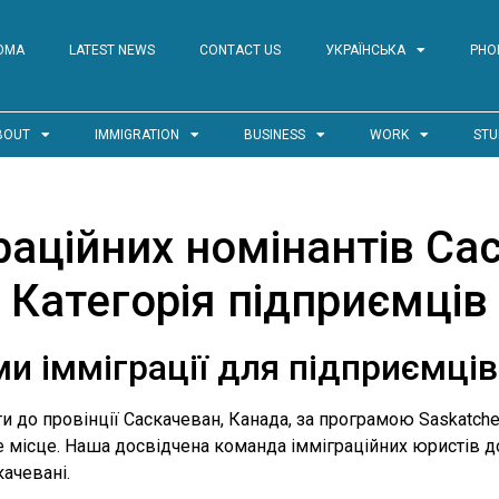
ОМА
LATEST NEWS
CONTACT US
УКРАЇНСЬКА
PHO
BOUT
IMMIGRATION
BUSINESS
WORK
STU
аційних номінантів Са
Категорія підприємців
и імміграції для підприємців
 до провінції Саскачеван, Канада, за програмою Saskatche
не місце. Наша досвідчена команда імміграційних юристів 
качевані.