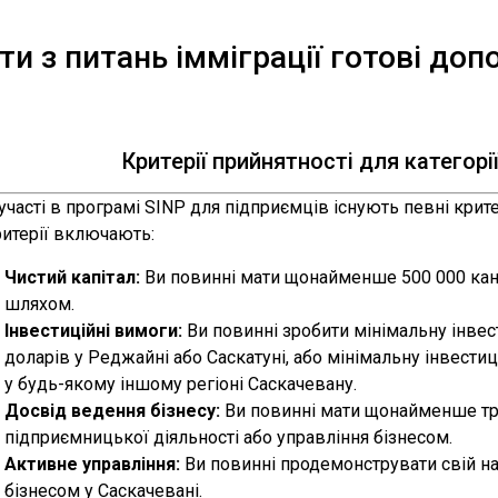
и з питань імміграції готові до
Критерії прийнятності для категорі
участі в програмі SINP для підприємців існують певні крите
ритерії включають:
Чистий капітал:
Ви повинні мати щонайменше 500 000 кан
шляхом.
Інвестиційні вимоги:
Ви повинні зробити мінімальну інвес
доларів у Реджайні або Саскатуні, або мінімальну інвести
у будь-якому іншому регіоні Саскачевану.
Досвід ведення бізнесу:
Ви повинні мати щонайменше тр
підприємницької діяльності або управління бізнесом.
Активне управління:
Ви повинні продемонструвати свій нам
бізнесом у Саскачевані.