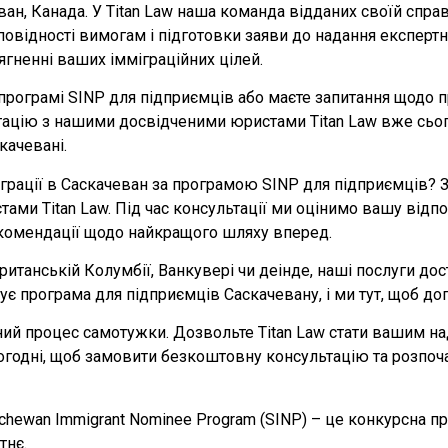
еван, Канада. У Titan Law наша команда відданих своїй спр
дповідності вимогам і підготовки заяви до надання експер
ягненні ваших імміграційних цілей.
 програмі SINP для підприємців або маєте запитання щодо 
тацію з нашими досвідченими юристами Titan Law вже сьог
качевані.
міграції в Саскачеван за програмою SINP для підприємців?
ми Titan Law. Під час консультації ми оцінимо вашу відпо
екомендації щодо найкращого шляху вперед.
ританській Колумбії, Ванкувері чи деінде, наші послуги дос
ує програма для підприємців Саскачевану, і ми тут, щоб до
ний процес самотужки. Дозвольте Titan Law стати вашим на
ьогодні, щоб замовити безкоштовну консультацію та розпоч
tchewan Immigrant Nominee Program (SINP) – це конкурсна 
тнє.