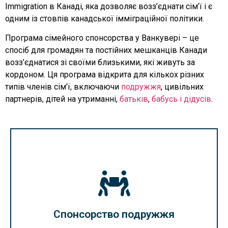
Immigration в Канаді, яка дозволяє возз’єднати сім’ї і є
одним із стовпів канадської імміграційної політики.
Програма сімейного спонсорства у Ванкувері – це
спосіб для громадян та постійних мешканців Канади
возз’єднатися зі своїми близькими, які живуть за
кордоном. Ця програма відкрита для кількох різних
типів членів сім’ї, включаючи
подружжя
, цивільних
партнерів, дітей на утриманні,
батьків
,
бабусь і дідусів
.
Читати далі
цивільному шлюбу для проживання в Канаді.
свого чоловіка/дружину або партнера по
Спонсорство подружжя
постійним резидентам Канади спонсорувати