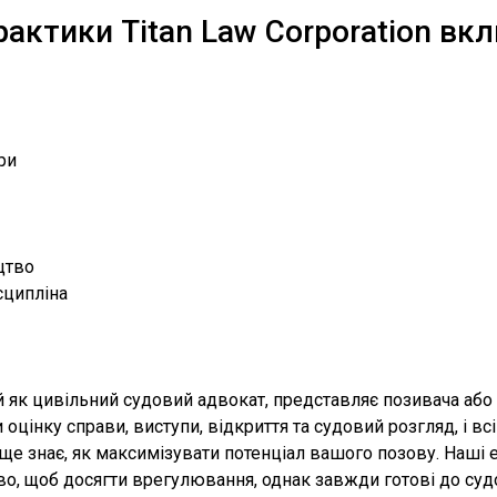
актики Titan Law Corporation вк
ри
цтво
сципліна
 як цивільний судовий адвокат, представляє позивача або в
цінку справи, виступи, відкриття та судовий розгляд, і в
аще знає, як максимізувати потенціал вашого позову. Наші
о, щоб досягти врегулювання, однак завжди готові до судо