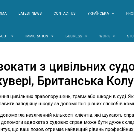
ОМА
LATEST NEWS
CONTACT US
УКРАЇНСЬКА
PHO
BOUT
IMMIGRATION
BUSINESS
WORK
STU
вокати з цивільних судо
увері, Британська Кол
ння цивільних правопорушень, травм або шкоди в суді. Якщ
равити заподіяну шкоду за допомогою різних способів комп
 допомогла незліченній кількості клієнтів, які шукають спр
з допомоги адвоката з судових справ може бути дуже скла
рантує, що ваш позов отримає найвищий рівень професійних 