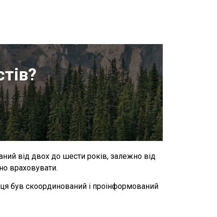
стів?
аний від двох до шести років, залежно від
дно враховувати.
кінця був скоординований і проінформований