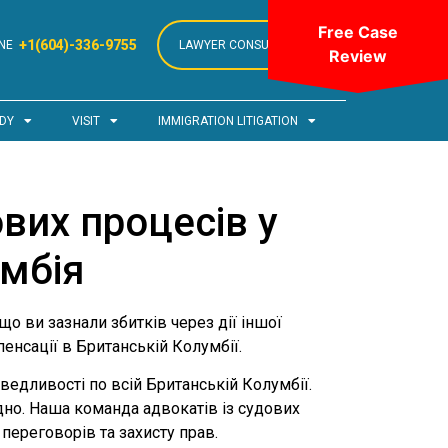
Free Case
+1(604)-336-9755
NE
LAWYER CONSULTATION
Review
DY
VISIT
IMMIGRATION LITIGATION
вих процесів у
умбія
о ви зазнали збитків через дії іншої
енсації в Британській Колумбії.
аведливості по всій Британській Колумбії.
дно. Наша команда адвокатів із судових
переговорів та захисту прав.