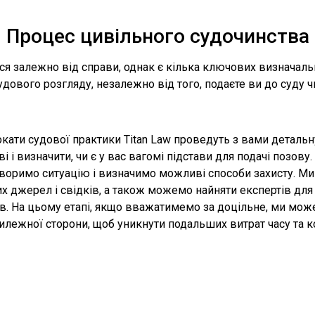
Процес цивільного судочинства
ся залежно від справи, однак є кілька ключових визначальн
дового розгляду, незалежно від того, подаєте ви до суду ч
кати судової практики Titan Law проведуть з вами детальн
ві і визначити, чи є у вас вагомі підстави для подачі позов
воримо ситуацію і визначимо можливі способи захисту. Ми
их джерел і свідків, а також можемо найняти експертів дл
в. На цьому етапі, якщо вважатимемо за доцільне, ми мо
илежної сторони, щоб уникнути подальших витрат часу та к