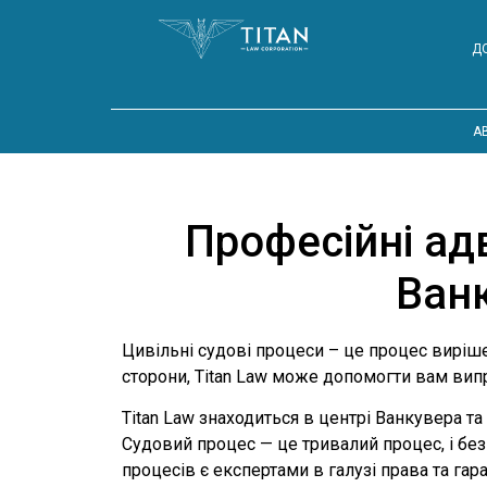
Д
A
Професійні ад
Ванк
Цивільні судові процеси – це процес виріше
сторони, Titan Law може допомогти вам вип
Titan Law знаходиться в центрі Ванкувера та
Судовий процес — це тривалий процес, і бе
процесів є експертами в галузі права та га