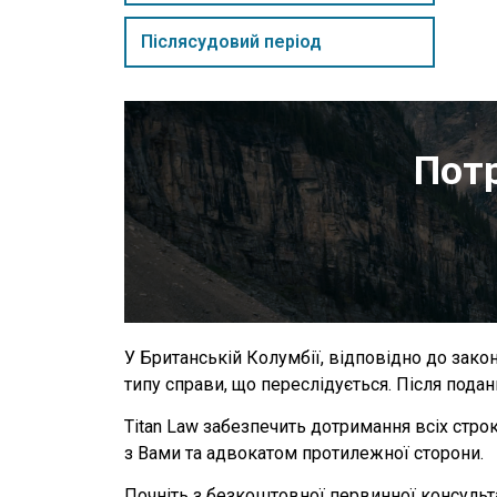
Післясудовий період
Потр
У Британській Колумбії, відповідно до зако
типу справи, що переслідується. Після подан
Titan Law забезпечить дотримання всіх стро
з Вами та адвокатом протилежної сторони.
Почніть з безкоштовної первинної консультац