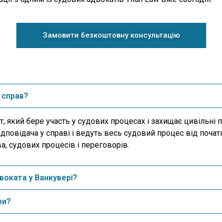
Замовити безкоштовну консультацію
 справ?
т, який бере участь у судових процесах і захищає цивільн
ідповідача у справі і ведуть весь судовий процес від поча
а, судових процесів і переговорів.
воката у Ванкувері?
ри?