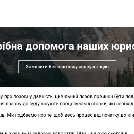
ібна допомога наших юри
Замовити безкоштовну консультацію
ну про позовну давність, цивільний позов повинен бути под
ня позову до суду існують процесуальні строки, які необхі
ків. Ми подбаємо про те, щоб весь процес від початку до 
ії з одним із судових адвокатів Titan Law вже сьогодні.