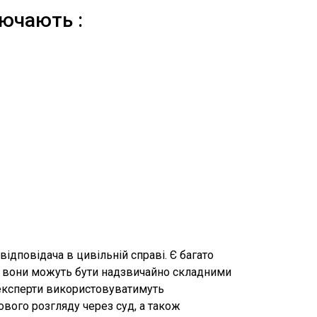
лючають :
ідповідача в цивільній справі. Є багато
сі вони можуть бути надзвичайно складними
 експерти використовуватимуть
вого розгляду через суд, а також