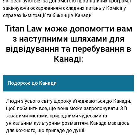
які реалізуються за допомогою провінційних програм, і
закінчуючи оскарженням складних питань у Комісії у
справах імміграції та біженців Канади.
Titan Law може допомогти вам
з наступними шляхами для
відвідування та перебування в
Канаді:
Подорож до Канади
Люди з усього світу щороку з’їжджаються до Канади,
щоб побачити все, що вона може запропонувати. З її
жвавими містами, природними чудесами та
унікальним культурним розмаїттям, Канада має щось
для кожного, що припаде до душі.