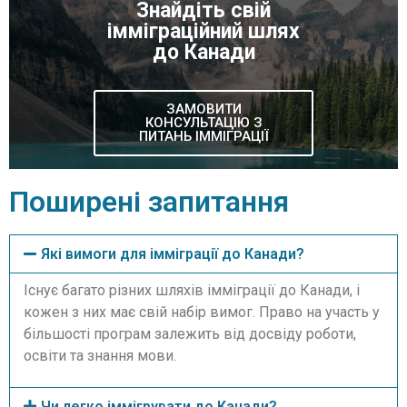
Знайдіть свій
імміграційний шлях
до Канади
ЗАМОВИТИ
КОНСУЛЬТАЦІЮ З
ПИТАНЬ ІММІГРАЦІЇ
Поширені запитання
Які вимоги для імміграції до Канади?
Існує багато різних шляхів імміграції до Канади, і
кожен з них має свій набір вимог. Право на участь у
більшості програм залежить від досвіду роботи,
освіти та знання мови.
Чи легко іммігрувати до Канади?