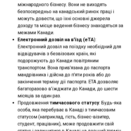
міжнародного бізнесу. Вони не виходять
безпосередньо на канадський ринок праці і
можуть довести, що їхні основні джерела
доходу та місце ведення бізнесу знаходяться за
межами Канади.
Електронний дозвіл на в’їзд (eTA
):
Електронний дозвіл на поїздку необхідний для
відвідувачів з безвізових країн, які
подорожують до Канади повітряним
транспортом. Вона прив’язана до паспорта
мандрівника і дійсна до п’яти років або до
закінчення терміну дії паспорта. ETA дозволяє
багаторазово в’їжджати до Канади, до шести
місяців за один раз.
Продовження
тимчасового статусу
: Будь-яка
особа, яка перебуває в Канаді з тимчасовим
статусом (наприклад, гість, бізнес-візитер,
студент, працівник), може продовжити свій
статус і залишитися в Канаді на довший термін,