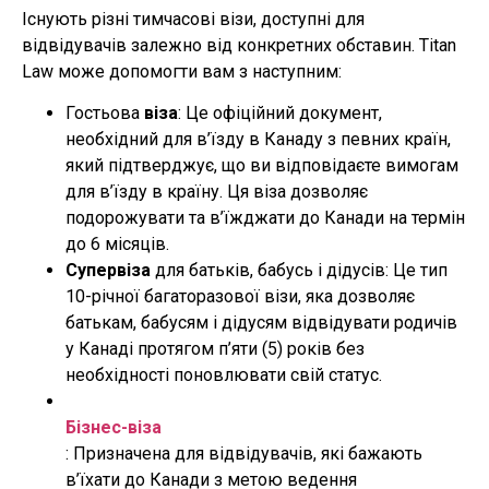
Існують різні тимчасові візи, доступні для
відвідувачів залежно від конкретних обставин. Titan
Law може допомогти вам з наступним:
Гостьова
віза
: Це офіційний документ,
необхідний для в’їзду в Канаду з певних країн,
який підтверджує, що ви відповідаєте вимогам
для в’їзду в країну. Ця віза дозволяє
подорожувати та в’їжджати до Канади на термін
до 6 місяців.
Супервіза
для батьків, бабусь і дідусів: Це тип
10-річної багаторазової візи, яка дозволяє
батькам, бабусям і дідусям відвідувати родичів
у Канаді протягом п’яти (5) років без
необхідності поновлювати свій статус.
Бізнес-віза
: Призначена для відвідувачів, які бажають
в’їхати до Канади з метою ведення