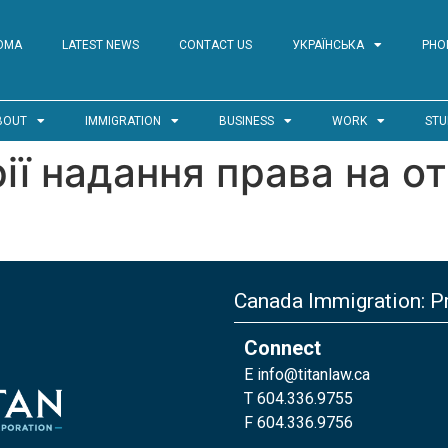
ОМА
LATEST NEWS
CONTACT US
УКРАЇНСЬКА
PHO
BOUT
IMMIGRATION
BUSINESS
WORK
STU
ії надання права на о
Canada Immigration: Pr
Connect
E
info@titanlaw.ca
T 604.336.9755
F 604.336.9756