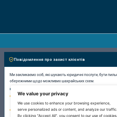
Повідомлення про захист клієнтів
Ми закликаємо осіб, які шукають юридичні послуги, бути пил
обережними щодо можливих шахрайських схем.
БУДЬ ЛАСКА, ЗВЕРНІТЬ УВАГУ:
We value your privacy
Ми не зв'язуємося з особами без їхнього запиту з пропоз
послуг.
We use cookies to enhance your browsing experience,
serve personalized ads or content, and analyze our traffic
Наша фірма не вимагає оплати через незвичайні методи (
By clicking "Accept All", you consent to our use of cookies
подарункові картки, криптовалюта або перекази на особист