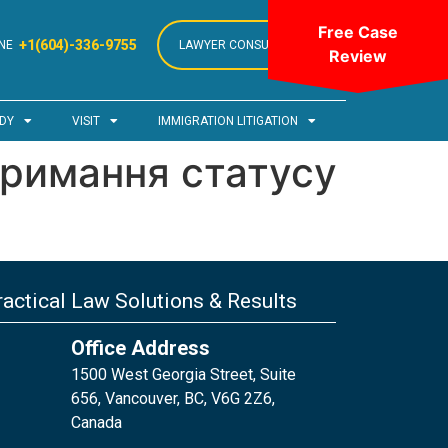
Free Case
+1(604)-336-9755
NE
LAWYER CONSULTATION
Review
DY
VISIT
IMMIGRATION LITIGATION
тримання статусу
actical Law Solutions & Results
Office Address
1500 West Georgia Street, Suite
656, Vancouver, BC, V6G 2Z6,
Canada