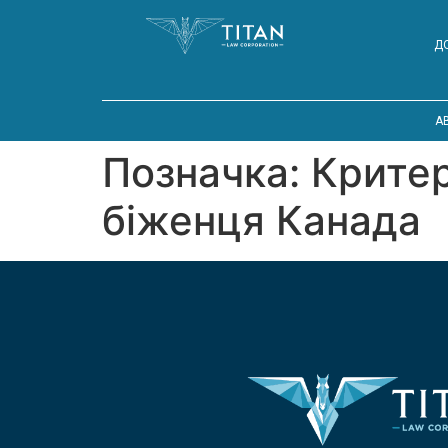
Д
A
Позначка:
Критер
біженця Канада