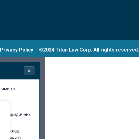
Privacy Policy
©2024 Titan Law Corp. All rights reserved.
×
ьними та
ицією юридичних
.
наприклад,
.
і рахунки).