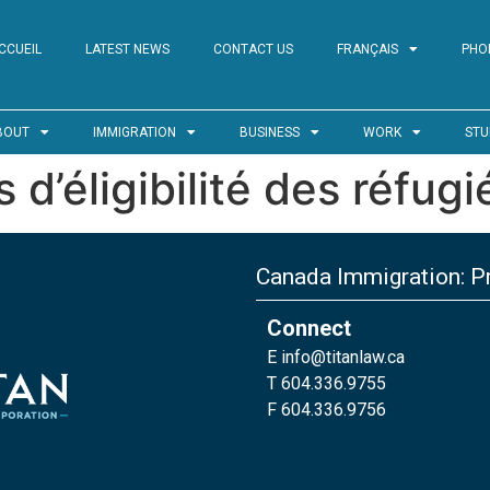
CCUEIL
LATEST NEWS
CONTACT US
FRANÇAIS
PHO
BOUT
IMMIGRATION
BUSINESS
WORK
STU
s d’éligibilité des réfu
Canada Immigration: Pr
Connect
E
info@titanlaw.ca
T 604.336.9755
F 604.336.9756