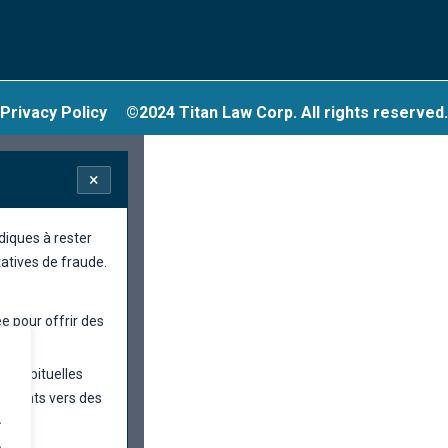
Privacy Policy
©2024 Titan Law Corp. All rights reserved.
×
diques à rester
tatives de fraude.
e pour offrir des
inhabituelles
rements vers des
.
.