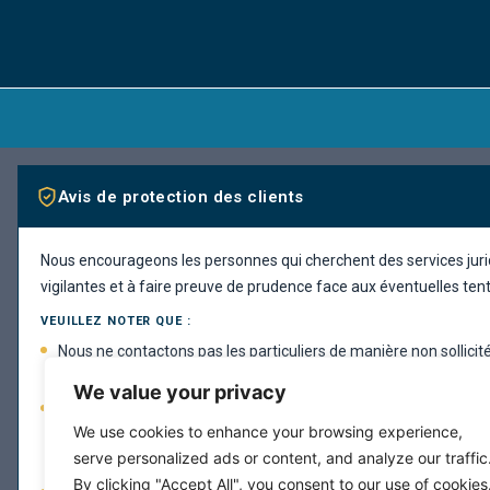
Avis de protection des clients
Nous encourageons les personnes qui cherchent des services juri
vigilantes et à faire preuve de prudence face aux éventuelles ten
VEUILLEZ NOTER QUE :
Nous ne contactons pas les particuliers de manière non sollicité
services juridiques.
We value your privacy
Notre cabinet ne demande pas de paiement par des méthodes 
We use cookies to enhance your browsing experience,
(telles que des cartes-cadeaux, des cryptomonnaies ou des vi
serve personalized ads or content, and analyze our traffic
comptes personnels).
By clicking "Accept All", you consent to our use of cookies