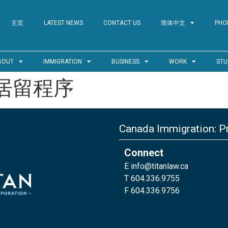
主页
LATEST NEWS
CONTACT US
简体中文
PHO
BOUT
IMMIGRATION
BUSINESS
WORK
STU
居留程序
Canada Immigration: Pr
Connect
E
info@titanlaw.ca
T 604.336.9755
F 604.336.9756