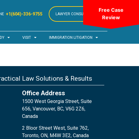
Free Case
+1(604)-336-9755
NE
LAWYER CONSULTATION
Review
DY
VISIT
IMMIGRATION LITIGATION
actical Law Solutions & Results
Office Address
1500 West Georgia Street, Suite
656, Vancouver, BC, V6G 2Z6,
Canada
2 Bloor Street West, Suite 762,
Toronto, ON, M4W 3E2, Canada