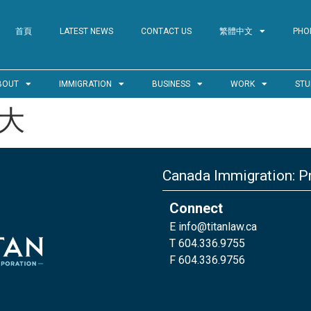
首頁
LATEST NEWS
CONTACT US
繁體中文
PHO
BOUT
IMMIGRATION
BUSINESS
WORK
STU
大
Canada Immigration: Pr
Connect
E
info@titanlaw.ca
T 604.336.9755
F 604.336.9756