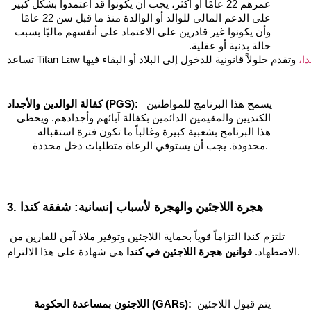
عمرهم 22 عامًا أو أكثر، يجب أن يكونوا قد اعتمدوا بشكل كبير 
على الدعم المالي للوالد أو الوالدة منذ ما قبل سن 22 عامًا 
وأن يكونوا غير قادرين على الاعتماد على أنفسهم ماليًا بسبب 
حالة بدنية أو عقلية.    
،
  يسمح هذا البرنامج للمواطنين 
كفالة الوالدين والأجداد (PGS):
الكنديين والمقيمين الدائمين بكفالة آبائهم وأجدادهم. ويحظى 
هذا البرنامج بشعبية كبيرة وغالباً ما تكون فترة استقباله 
محدودة. يجب أن يستوفي الرعاة متطلبات دخل محددة. 
3. هجرة اللاجئين والهجرة لأسباب إنسانية: شفقة كندا
تلتزم كندا التزاماً قوياً بحماية اللاجئين وتوفير ملاذ آمن للفارين من 
 هي شهادة على هذا الالتزام.
الاضطهاد. 
قوانين هجرة اللاجئين في كندا
 يتم قبول اللاجئين 
اللاجئون بمساعدة الحكومة (GARs):