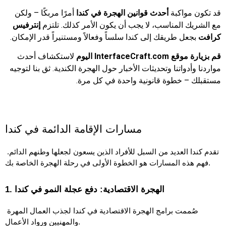
قد تكون مواكبة
أحدث قوانين الهجرة في كندا
أمرًا مربكًا – ولكن
مع الشريك المناسب، لا يجب أن يكون الأمر كذلك. تلتزم
إنترفيس
كرافت
بجعل طريقك إلى كندا سلساً وفعالاً ومستنيراً قدر الإمكان.
قم بزيارة موقع InterfaceCraft.com اليوم
لاستكشاف أحدث
مواردنا وأدواتنا وتحديثات الأخبار حول الهجرة الكندية. ثق بنا لتوجيه
مستقبلك – خطوة قانونية واحدة في كل مرة.
مسارات الإقامة الدائمة في كندا
تقدم كندا العديد من السبل للأفراد الذين يسعون لجعلها وطنهم الدائم. 
فهم هذه المسارات هو الخطوة الأولى في رحلة الهجرة الخاصة بك. 
1. الهجرة الاقتصادية: دفع عجلة النمو في كندا
صُممت برامج الهجرة الاقتصادية في كندا لجذب العمال المهرة 
والمهنيين ورواد الأعمال.