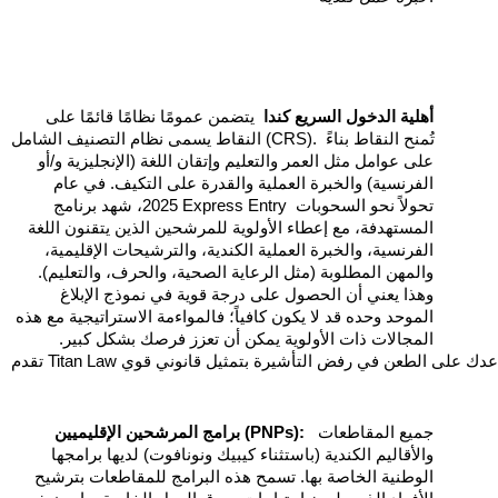
أهلية الدخول السريع كندا
  يتضمن عمومًا نظامًا قائمًا على 
النقاط يسمى نظام التصنيف الشامل (CRS). تُمنح النقاط بناءً 
على عوامل مثل العمر والتعليم وإتقان اللغة (الإنجليزية و/أو 
الفرنسية) والخبرة العملية والقدرة على التكيف. في عام 
2025، شهد برنامج Express Entry تحولاً نحو السحوبات 
المستهدفة، مع إعطاء الأولوية للمرشحين الذين يتقنون اللغة 
الفرنسية، والخبرة العملية الكندية، والترشيحات الإقليمية، 
والمهن المطلوبة (مثل الرعاية الصحية، والحرف، والتعليم).  
وهذا يعني أن الحصول على درجة قوية في نموذج الإبلاغ 
الموحد وحده قد لا يكون كافياً؛ فالمواءمة الاستراتيجية مع هذه 
المجالات ذات الأولوية يمكن أن تعزز فرصك بشكل كبير.  
  جميع المقاطعات 
برامج المرشحين الإقليميين (PNPs):
والأقاليم الكندية (باستثناء كيبيك ونونافوت) لديها برامجها 
الوطنية الخاصة بها. تسمح هذه البرامج للمقاطعات بترشيح 