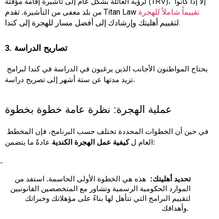
لرؤية العائلة بشكل عام إلى تأشيرة إقامة مؤقتة (TRV)، إلا إذا كانوا 
تقييماً شاملاً للهجرة
تقدم Titan Law
من بلد معفى من التأشيرة. 
لتقييم أهليتك وإرشادك إلى أفضل مسار للهجرة إلى كندا.
3. تصاريح الدراسة
يحتاج المواطنون الأجانب الذين يرغبون في الدراسة في كندا لبرامج 
تزيد مدتها عن ستة أشهر إلى تصريح دراسة.
عملية الهجرة: نظرة عامة خطوة بخطوة
في حين أن الخطوات المحددة تختلف حسب البرنامج، فإن المخطط 
 عادةً ما يتضمن:
العام ل 
كيفية عمل الهجرة الكندية
تحديد أهليتك:
  هذه هي الخطوة الأولى الحاسمة. استفد من 
الموارد الحكومية الرسمية وتشاور مع المتخصصين القانونيين 
لتقييم البرامج التي تتأهل لها بناءً على مؤهلاتك وخبراتك 
وأهدافك. 