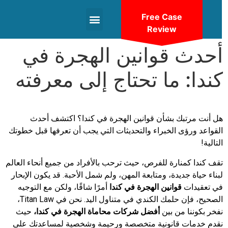
Free Case
Review
+1(604)-336-9755
أحدث قوانين الهجرة في
كندا: ما تحتاج إلى معرفته
هل أنت مرتبك بشأن قوانين الهجرة في كندا؟ اكتشف أحدث
القواعد ورؤى الخبراء والتحديثات التي يجب أن تعرفها قبل خطوتك
التالية!
تقف كندا كمنارة للفرص، حيث ترحب بالأفراد من جميع أنحاء العالم
لبناء حياة جديدة، ومتابعة المهن، ولم شمل الأحبة. قد يكون الإبحار
في تعقيدات
قوانين الهجرة في كندا
أمرًا شاقًا، ولكن مع التوجيه
الصحيح، فإن حلمك الكندي في متناول اليد. نحن في Titan Law،
نفخر بكوننا من بين
أفضل شركات محاماة الهجرة في كندا،
حيث
نقدم خدمات قانونية متخصصة ورحيمة وشخصية لمساعدتك على