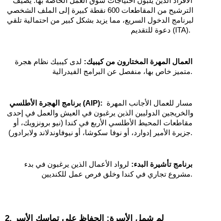
الأفراد الذين يلبون احتياجات سوق العمل الخاصة بها. يضيف 
الترشيح من المقاطعات 600 نقطة كبيرة إلى الملف الشخصي 
لبرنامج الدخول السريع، مما يزيد بشكل كبير من احتمالية تلقي 
دعوة للتقديم (ITA). 
العمال المهرة المختارون من كيبيك:
 لدى كيبيك نظام هجرة 
متميز خاص بها، منفصل عن البرامج الفيدرالية.
 مسار للعمال الأجانب المهرة 
برنامج الهجرة الأطلسي (AIP):
والخريجين الدوليين الذين يرغبون في العيش والعمل في إحدى 
مقاطعات المحيط الأطلسي الأربع في كندا (نيو برونزويك، أو 
جزيرة الأمير إدوارد، أو نوفا سكوشا، أو نيوفاوندلاند ولابرادور).
برنامج تأشيرة البدء:
 لرواد الأعمال الذين يرغبون في بدء 
مشروع تجاري في كندا وخلق فرص عمل للكنديين.
2. لم شمل الأسرة: الحفاظ على تماسك الأسر