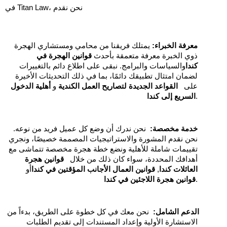
في Titan Law، نحن نقدم
معرفة الخبراء:
 يمتلك فريقنا من محامي ومستشاري الهجرة 
ذوي الخبرة معرفة متعمقة بأحدث 
قوانين الهجرة في 
كندا
والسياسات والبرامج. نبقى على اطلاع دائم بالتغييرات 
لضمان امتثال تطبيقك دائمًا، بما في ذلك التحديثات الأخيرة 
على   
القواعد الجديدة لتصاريح العمل الكندية
 و 
أهلية الدخول 
.
السريع إلى كندا
خدمة مخصصة:
  نحن ندرك أن وضع كل عميل فريد من نوعه. 
نحن نقدم المشورة والاستراتيجيات المصممة خصيصًا، ونجري 
تقييمات شاملة للأهلية ونضع خطة هجرة مخصصة تتماشى مع 
أهدافك المحددة، سواء كان ذلك من خلال   
قوانين هجرة 
العائلات كندا
, 
قوانين العمال الأجانب المؤقتين في كندا
أو 
.
قوانين هجرة اللاجئين في كندا
الدعم الشامل:
  نحن معك في كل خطوة على الطريق، بدءاً من 
الاستشارة الأولية وإعداد المستندات إلى تقديم الطلبات 