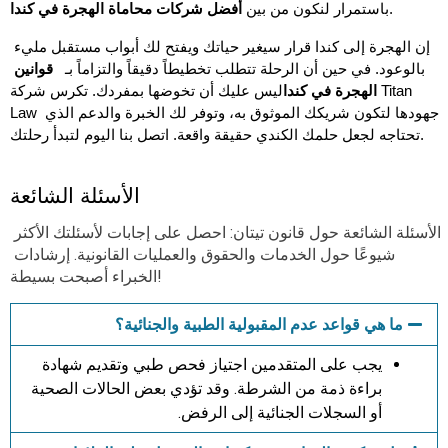
.
باستمرار لنكون من بين 
أفضل شركات محاماة الهجرة في كندا
إن الهجرة إلى كندا قرار سيغير حياتك ويفتح لك أبواب مستقبل مليء 
بالوعود. في حين أن الرحلة تتطلب تخطيطاً دقيقاً والتزاماً بـ   
قوانين 
الهجرة في كندا
ليس عليك أن تخوضها بمفردك. تكرس شركة Titan 
Law جهودها لتكون شريكك الموثوق به، وتوفر لك الخبرة والدعم الذي 
تحتاجه لجعل حلمك الكندي حقيقة واقعة. اتصل بنا اليوم لتبدأ رحلتك.  
الأسئلة الشائعة
الأسئلة الشائعة حول قانون تيتان: احصل على إجابات لأسئلتك الأكثر 
شيوعًا حول الخدمات والحقوق والعمليات القانونية. إرشادات 
الخبراء أصبحت بسيطة! 
ما هي قواعد عدم المقبولية الطبية والجنائية؟
يجب على المتقدمين اجتياز فحص طبي وتقديم شهادة
براءة ذمة من الشرطة. وقد تؤدي بعض الحالات الصحية
أو السجلات الجنائية إلى الرفض.