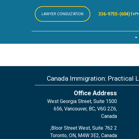
+1(604)-336-9755
LAWYER CONSULTATION
P
Canada Immigration: Practical 
Office Address
1500 West Georgia Street, Suite
656, Vancouver, BC, V6G 2Z6,
Canada
2 Bloor Street West, Suite 762,
Toronto, ON, M4W 3E2, Canada