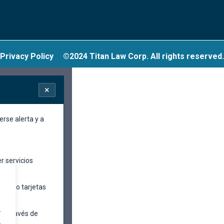
Privacy Policy
©2024 Titan Law Corp. All rights reserved.
×
rse alerta y a
r servicios
(como tarjetas
s).
.
 a través de
.