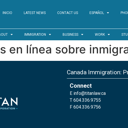
INICIO
LATEST NEWS
CONTACT US
ESPAÑOL
PHO
BOUT
IMMIGRATION
BUSINESS
WORK
STU
s en línea sobre inmig
Canada Immigration: Pr
Connect
E
info@titanlaw.ca
T 604.336.9755
F 604.336.9756