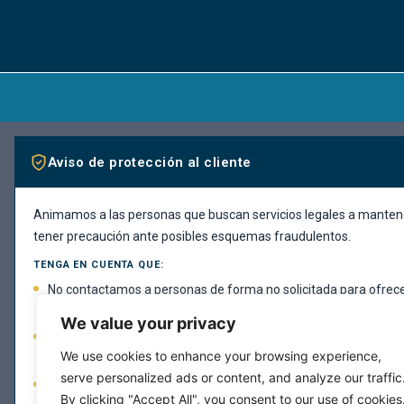
Aviso de protección al cliente
Animamos a las personas que buscan servicios legales a mantene
tener precaución ante posibles esquemas fraudulentos.
TENGA EN CUENTA QUE:
No contactamos a personas de forma no solicitada para ofrece
legales.
We value your privacy
Nuestro bufete no solicita pagos mediante métodos inusuales 
We use cookies to enhance your browsing experience,
de regalo, criptomonedas o transferencias a cuentas personale
serve personalized ads or content, and analyze our traffic
Todas las comunicaciones legítimas de nuestro bufete llegarán
By clicking "Accept All", you consent to our use of cookies