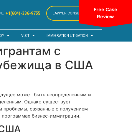
Free Case
+1(604)-336-9755
NE
LAWYER CONSULTATION
Review
DY
VISIT
IMMIGRATION LITIGATION
игрантам с
 убежища в США
будущее может быть неопределенным и
деленным. Однако существует
м проблемы, связанные с получением
 в программах бизнес-иммиграции.
 США