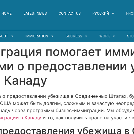
HOME
LATEST NEWS
CONTACT US
РУССКИЙ
PHO
BOUT
IMMIGRATION
BUSINESS
WORK
STU
грация помогает имм
ми о предоставлении
 Канаду
а о предоставлении убежища в Соединенных Штатах, 
 США может быть долгим, сложным и зачастую неопре
наду через программы бизнес-иммиграции. Мы обсуди
играции в Канаду
и то, как получить право на участие
 предоставления убежища в