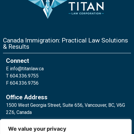
Canada Immigration: Practical Law Solutions
& Results
Connect
E
info@titanlaw.ca
T 604.336.9755
F 604.336.9756
Office Address
1500 West Georgia Street, Suite 656, Vancouver, BC, V6G
2Z6, Canada
2 Bloor Street West, Suite 762,
We value your privacy
Toronto, ON, M4W 3E2, Canada