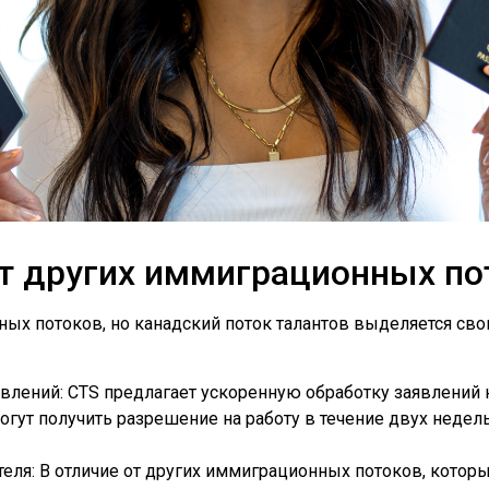
от других иммиграционных по
ных потоков, но канадский поток талантов выделяется св
влений: CTS предлагает ускоренную обработку заявлений н
огут получить разрешение на работу в течение двух недель
еля: В отличие от других иммиграционных потоков, котор