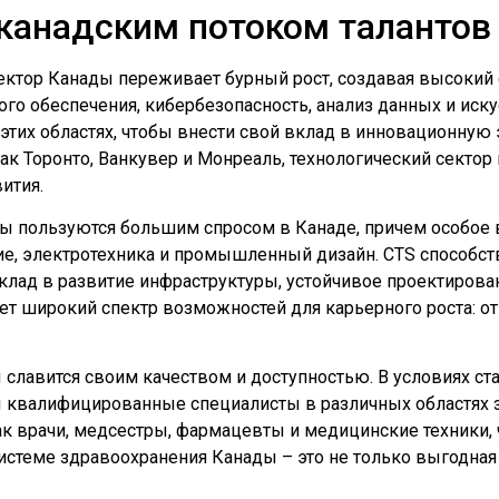
 канадским потоком талантов
сектор Канады переживает бурный рост, создавая высоки
ного обеспечения, кибербезопасность, анализ данных и иск
этих областях, чтобы внести свой вклад в инновационную
как Торонто, Ванкувер и Монреаль, технологический секто
ития.
 пользуются большим спросом в Канаде, причем особое в
ие, электротехника и промышленный дизайн. CTS способ
вклад в развитие инфраструктуры, устойчивое проектиров
ает широкий спектр возможностей для карьерного роста: 
славится своим качеством и доступностью. В условиях ста
 квалифицированные специалисты в различных областях з
к врачи, медсестры, фармацевты и медицинские техники,
системе здравоохранения Канады – это не только выгодная