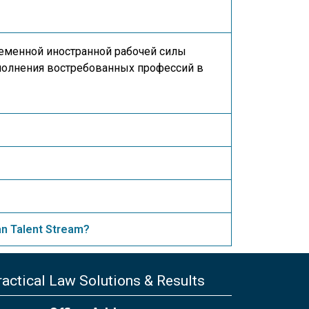
ременной иностранной рабочей силы
полнения востребованных профессий в
n Talent Stream?
actical Law Solutions & Results