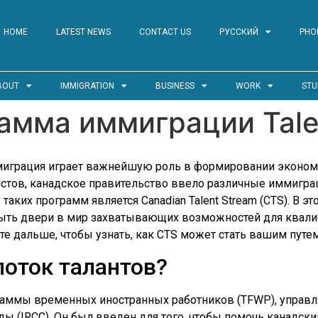
HOME
LATEST NEWS
CONTACT US
РУССКИЙ
PHO
BOUT
IMMIGRATION
BUSINESS
WORK
STU
амма иммиграции Tale
играция играет важнейшую роль в формировании экономи
стов, канадское правительство ввело различные иммигр
таких программ является Canadian Talent Stream (CTS). В 
крыть двери в мир захватывающих возможностей для квал
те дальше, чтобы узнать, как CTS может стать вашим путем
поток талантов?
ограммы временных иностранных работников (TFWP), управ
ы (IRCC). Он был введен для того, чтобы помочь канадск