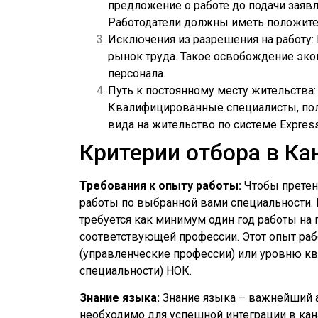
предложение о работе до подачи заяв
Работодатели должны иметь положите
Исключения из разрешения на работу:
рынок труда. Такое освобождение экон
персонала.
Путь к постоянному месту жительства:
Квалифицированные специалисты, полу
вида на жительство по системе Expre
Критерии отбора в Ка
Требования к опыту работы:
Чтобы претенд
работы по выбранной вами специальности. К
требуется как минимум один год работы на 
соответствующей профессии. Этот опыт ра
(управленческие профессии) или уровню к
специальности) НОК.
Знание языка:
Знание языка – важнейший ас
необходимо для успешной интеграции в ка