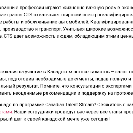
ванные профессии играют жизненно важную роль в эконо
ет расти. CTS охватывает широкий спектр квалифициров
ые работы и обслуживание автомобилей. Квалифицированн
о, производство и транспорт. Учитывая широкие возможнос
е, CTS дает возможность людям, обладающим этими ценн
ления на участие в Канадском потоке талантов – залог то
ммы, подготовив необходимые документы, подав полную и т
ный результат. Помните, что консультации с экспертами п
едоставить неоценимые рекомендации и поддержку на протяж
анаде по программе Canadian Talent Stream? Свяжитесь с н
стами
. Наши сотрудники проведут вас через все этапы про
рвый шаг к своей канадской мечте уже сегодня!