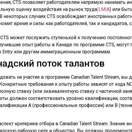
ления, CTS позволяет работодателям напрямую нанимать и
льную оценку воздействия на рынок труда
(LMIA
) или быт
 В некоторых случаях CTS освобождает иностранных работн
омит время и силы как работодателей, так и кандидатов, 
 CTS может послужить ступенькой к получению постоянног
чившие опыт работы в Канаде по программе CTS, могут п
ss Entry или другим иммиграционным программам.
надский поток талантов
овать на участие в программе Canadian Talent Stream, в
онкретные требования к опыту работы зависят от кода NO
полную ставку (или эквивалентную ставку с частичной заня
боты должен соответствовать уровню квалификации, соот
валификации A (профессиональные профессии) или B (тех
пект критериев отбора в Canadian Talent Stream. Знание а
надскую рабочую силу и общество. Вы должны продемонст