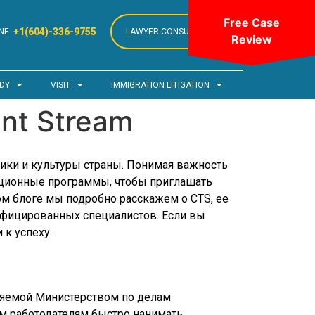
Free Case
+1(604)-336-9755
NE
LAWYER CONSULTATION
Review
DY
VISIT
IMMIGRATION LITIGATION
nt Stream
ки и культуры страны. Понимая важность
ационные программы, чтобы приглашать
этом блоге мы подробно расскажем о CTS, ее
ифицированных специалистов. Если вы
 к успеху.
ляемой Министерством по делам
им работодателям быстро нанимать