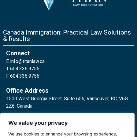
Canada Immigration: Practical Law Solutions
& Results
Connect
E
info@titanlaw.ca
T 604.336.9755
F 604.336.9756
Office Address
1500 West Georgia Street, Suite 656, Vancouver, BC, V6G
2Z6, Canada
2 Bloor Street West, Suite 762,
We value your privacy
Toronto, ON, M4W 3E2, Canada
We use cookies to enhance your browsing experience,